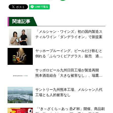
関連記事
「メルシャン・ワインズ」初の国内製造ス
ティルワイン「ダンデライオン」で新提案
ヤッホーブルーイング、ビールだけ飲むと
倒れる「ふらつくビアグラス」販売 適正
飲酒を啓発、ビアレストランにも展開
サッポロビール九州日田工場が製造再開
熊本酒造組合「大きな被害なし」、瑞鷹は
製品や資材が一部損傷
サントリー九州熊本工場、メルシャン八代
工場とも人的被害なし
「“き～ざくら～あっ 呑♪”杯」開催、商品刷