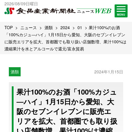
出版物一覧へ
2026/08/09日曜日
試読・購読申し込み
MENU
TOP
ニュース
酒類
2024
01
果汁100%のお酒
「100%カジュ―ハイ」1月15日から愛知、大阪のセブンイレブン
に販売エリアを拡大、首都圏でも取り扱い店舗数増、果汁100%は
濃縮果汁を水とアルコールで還元/富永貿易
酒類
2024年1月15日
果汁100%のお酒「100%カジュ
―ハイ」1月15日から愛知、大
阪のセブンイレブンに販売エ
リアを拡大、首都圏でも取り扱
い店舗数増、果汁100%は濃縮