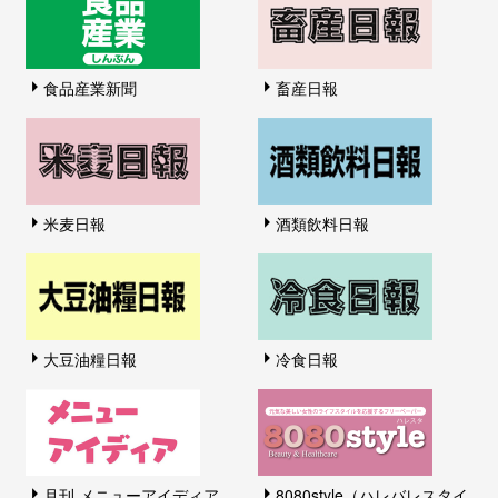
食品産業新聞
畜産日報
米麦日報
酒類飲料日報
大豆油糧日報
冷食日報
月刊 メニューアイディア
8080style（ハレバレスタイ