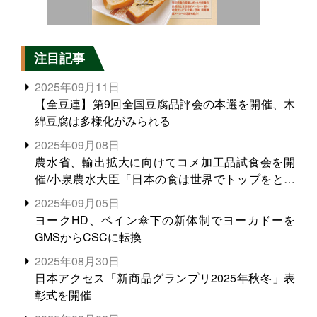
注目記事
2025年09月11日
【全豆連】第9回全国豆腐品評会の本選を開催、木
綿豆腐は多様化がみられる
2025年09月08日
農水省、輸出拡大に向けてコメ加工品試食会を開
催/小泉農水大臣「日本の食は世界でトップをとれ
る。米増産に向けて、米輸出需要の拡大を」
2025年09月05日
ヨークHD、ベイン傘下の新体制でヨーカドーを
GMSからCSCに転換
2025年08月30日
日本アクセス「新商品グランプリ2025年秋冬」表
彰式を開催