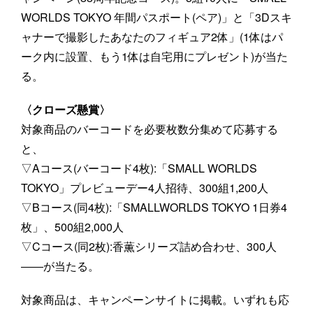
WORLDS TOKYO 年間パスポート(ペア)」と「3Dスキ
ャナーで撮影したあなたのフィギュア2体」(1体はパ
ーク内に設置、もう1体は自宅用にプレゼント)が当た
る。
〈クローズ懸賞〉
対象商品のバーコードを必要枚数分集めて応募する
と、
▽Aコース(バーコード4枚):「SMALL WORLDS
TOKYO」プレビューデー4人招待、300組1,200人
▽Bコース(同4枚):「SMALLWORLDS TOKYO 1日券4
枚」、500組2,000人
▽Cコース(同2枚):香薫シリーズ詰め合わせ、300人
――が当たる。
対象商品は、キャンペーンサイトに掲載。いずれも応