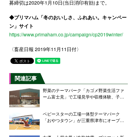
募締切は2020年1月10日(当日消印有効)まで。
◆プリマハム「冬のおいしさ、ふれあい。キャンペー
ン」サイト
https://www.primaham.co.jp/campaign/cp2019winter/
〈畜産日報 2019年11月11日付〉
関連記事
野菜のテーマパーク「カゴメ野菜生活ファ
ーム富士見」で工場見学や収穫体験、子ど
もから大人まで楽しめる新施設
ベビースターの工場一体型テーマパーク
「おやつタウン」が三重県津市にオープ
ン、製造見学や菓子づくり体験、国内最大
級の屋内型アスレチックも