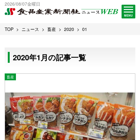
出版物一覧へ
2026/08/07金曜日
試読・購読申し込み
MENU
TOP
ニュース
畜産
2020
01
2020年1月の記事一覧
畜産