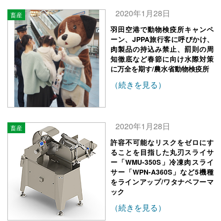
2020年1月28日
畜産
羽田空港で動物検疫所キャンペ
ーン、JPPA旅行客に呼びかけ、
肉製品の持込み禁止、罰則の周
知徹底など春節に向け水際対策
に万全を期す/農水省動物検疫所
（続きを見る）
2020年1月28日
畜産
許容不可能なリスクをゼロにす
ることを目指した丸刃スライサ
ー「WMU-350S」冷凍肉スライ
サー「WPN-A360S」など5機種
をラインアップ/ワタナベフーマ
ック
（続きを見る）