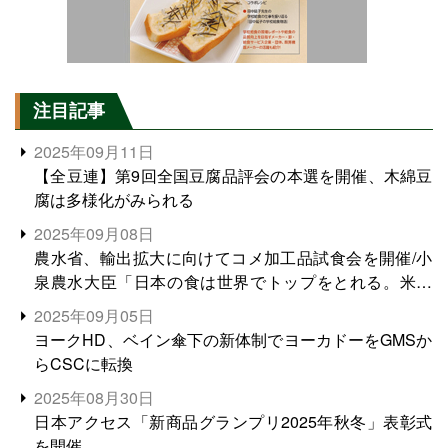
注目記事
2025年09月11日
【全豆連】第9回全国豆腐品評会の本選を開催、木綿豆
腐は多様化がみられる
2025年09月08日
農水省、輸出拡大に向けてコメ加工品試食会を開催/小
泉農水大臣「日本の食は世界でトップをとれる。米増
産に向けて、米輸出需要の拡大を」
2025年09月05日
ヨークHD、ベイン傘下の新体制でヨーカドーをGMSか
らCSCに転換
2025年08月30日
日本アクセス「新商品グランプリ2025年秋冬」表彰式
を開催