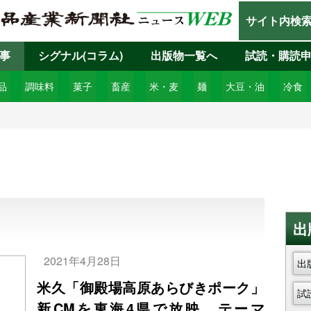
サイト内検
事
シグナル(コラム)
出版物一覧へ
試読・購読
品
調味料
菓子
畜産
米・麦
麺
大豆・油
冷食
出
2021年4月28日
出
米久「御殿場高原あらびきポーク」
試
新CMを東海4県で放映、テーマ