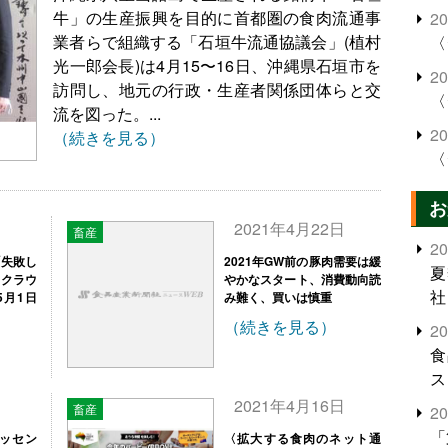
牛」の生産振興を目的に首都圏の食肉流通事
2
業者らで組織する「石垣牛流通協議会」(植村
〈
光一郎会長)は4月15〜16日、沖縄県石垣市を
2
訪問し、地元の行政・生産者関係団体らと交
〈
流を図った。...
2
（続きを見る）
〈
お
日
2021年4月22日
畜産
2
「失敗し
2021年GW前の豚肉需要は緩
夏
、クラウ
やかなスタート、消費動向読
社
5月1日
み難く、買いは慎重
（続きを見る）
2
食
ス
日
2021年4月16日
畜産
2
「
ッセン
〈拡大する食肉のネット通