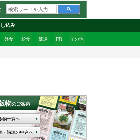
検
索
索
ワ
申し込み
ー
ド
外食
給食
流通
PR
その他
を
入
力
版物
のご案内
版物一覧へ
読・購読の申込へ