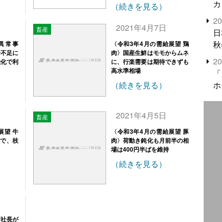
カ
（続きを見る）
2
2021年4月7日
畜産
日
秋
は異常事
〈令和3年4月の需給展望 鶏
給不足に
肉〉国産生鮮はモモからムネ
2
強化で利
に、行楽需要は期待できずも
高水準相場
「
（続きを見る）
ホ
2021年4月5日
畜産
展望 牛
〈令和3年4月の需給展望 豚
てで、枝
肉〉荷動き鈍化も月前半の相
場は400円半ばを維持
（続きを見る）
新社長が