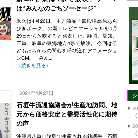
は“みんなのごちソーセージ”
米久は4月26日、主力商品「御殿場高原あら
びきポーク」の新テレビコマーシャルを4月
29日から放映すると発表した。静岡、愛知、
三重、岐阜の東海地方4県で放映。 今回は子
どもたちからの関心を呼び込むアニメーショ
ンCM。「みん...
（続きを見る）
2021年4月27日
シ
石垣牛流通協議会が生産地訪問、地
2
元から価格安定と需要活性化に期待
〈
の声
2
〈
沖縄県八重山諸島で生産される銘柄牛「石垣