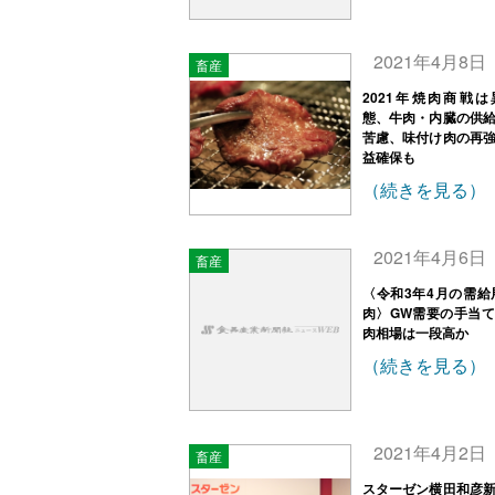
2021年4月8日
畜産
2021年焼肉商戦
態、牛肉・内臓の供
苦慮、味付け肉の再
益確保も
（続きを見る）
2021年4月6日
畜産
〈令和3年4月の需給
肉〉GW需要の手当
肉相場は一段高か
（続きを見る）
2021年4月2日
畜産
スターゼン横田和彦