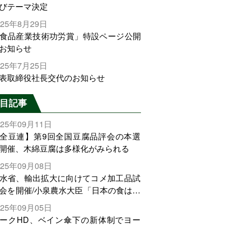
びテーマ決定
025年8月29日
食品産業技術功労賞」特設ページ公開
お知らせ
025年7月25日
表取締役社長交代のお知らせ
目記事
025年09月11日
全豆連】第9回全国豆腐品評会の本選
開催、木綿豆腐は多様化がみられる
025年09月08日
水省、輸出拡大に向けてコメ加工品試
会を開催/小泉農水大臣「日本の食は世
でトップをとれる。米増産に向けて、
025年09月05日
輸出需要の拡大を」
ークHD、ベイン傘下の新体制でヨー