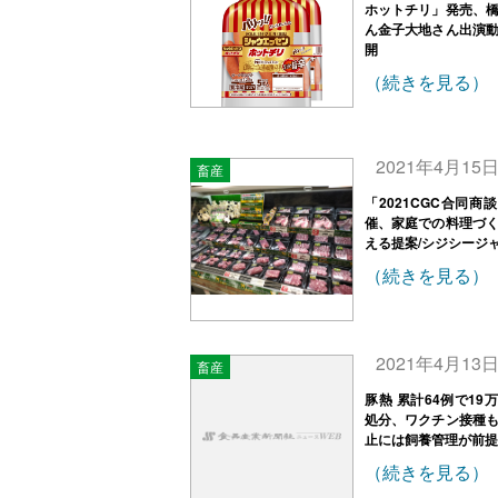
ホットチリ」発売、
ん金子大地さん出演
開
（続きを見る）
2021年4月15
畜産
「2021CGC合同商
催、家庭での料理づ
える提案/シジシージ
（続きを見る）
2021年4月13
畜産
豚熱 累計64例で19
処分、ワクチン接種
止には飼養管理が前提
（続きを見る）