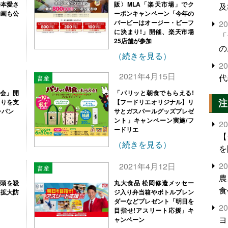
橋本愛さ
販〉MLA「楽天市場」でク
及
動画も公
ーポンキャンペーン「今年の
バービーはオージー・ビーフ
2
に決まり!」開催、楽天市場
「
25店舗が参加
の
（続きを見る）
2
日
2021年4月15日
代
畜産
談会」開
「パリッと朝食でもらえる!
注
くりを支
【フードリエオリジナル】リ
ャパン
サとガスパールグッズプレゼ
ント」キャンペーン実施/フ
2
ードリエ
【
（続きを見る）
を
2
日
2021年4月12日
畜産
農
万頭を殺
丸大食品 松岡修造メッセー
食
も拡大防
ジ入り弁当箱やボトルブレン
ダーなどプレゼント「明日を
界
2
目指せ!アスリート応援」キ
米
ヨ
ャンペーン