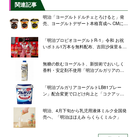
関連記事
明治「ヨーグルトドルチェとろけると」発
売、ヨーグルトデザート本格育成へ CMに池
田エライザさん
「明治プロビオヨーグルトR-1」令和 お祝
いボトル1万本を無料配布、吉田沙保里＆澤
穂希も登場
無糖の飲むヨーグルト、新技術でおいしく
香料・安定剤不使用「明治ブルガリアのむ
ヨーグルトLB81Simpleプレーン」
「明治ブルガリアヨーグルトLB81プレー
ン」配合変更で口どけ向上と「コクアッ
プ」
明治、4月下旬から乳児用液体ミルク全国発
売へ、「明治ほほえみ らくらくミルク」