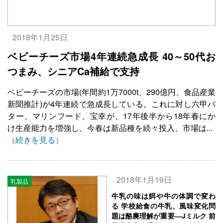
2018年1月25日
ベビーチーズ市場4年連続急成長 40～50代お
つまみ、シニアCa補給で支持
ベビーチーズの市場(年間約1万7000t、290億円、食品産業
新聞推計)が4年連続で急成長している。これに対し六甲バ
ター、マリンフード、宝幸が、17年後半から18年春にか
け生産能力を増強し、今春は新品種を続々投入、市場は...
（続きを見る）
2018年1月19日
乳製品
牛乳の味は餌や牛の体調で変わ
る 学校給食の牛乳、風味変化問
題は酪農理解が重要―Jミルク 前