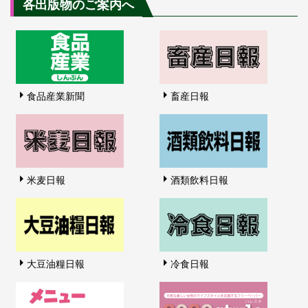
各出版物のご案内へ
食品産業新聞
畜産日報
米麦日報
酒類飲料日報
大豆油糧日報
冷食日報