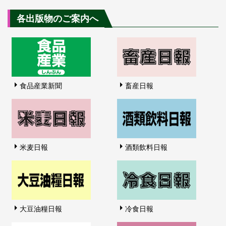
各出版物のご案内へ
食品産業新聞
畜産日報
米麦日報
酒類飲料日報
大豆油糧日報
冷食日報