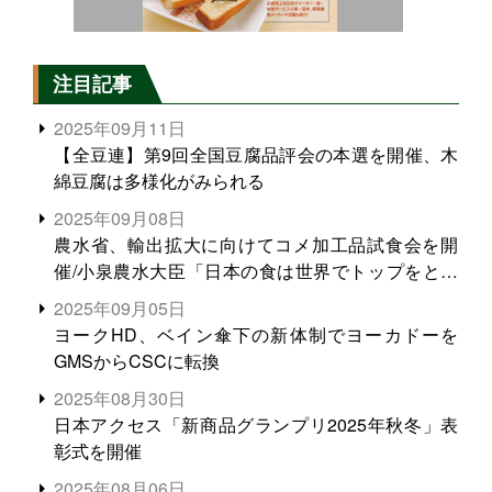
注目記事
2025年09月11日
【全豆連】第9回全国豆腐品評会の本選を開催、木
綿豆腐は多様化がみられる
2025年09月08日
農水省、輸出拡大に向けてコメ加工品試食会を開
催/小泉農水大臣「日本の食は世界でトップをとれ
る。米増産に向けて、米輸出需要の拡大を」
2025年09月05日
ヨークHD、ベイン傘下の新体制でヨーカドーを
GMSからCSCに転換
2025年08月30日
日本アクセス「新商品グランプリ2025年秋冬」表
彰式を開催
2025年08月06日