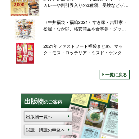
カレーや割引券入りの3種類、受験などゲン
担ぎに「招福ヒレ勝サンド」も/とんかつ新
宿さぼてん
〈牛丼福袋・福箱2021〉すき家・吉野家・
松屋・なか卯、格安商品や食事券・グッズ
を詰め合わせ
2021年ファストフード福袋まとめ、マッ
ク・モス・ロッテリア・ミスド・ケンタ勢
ぞろい、価格以上のクーポン付
一覧に戻る
出版物
のご案内
出版物一覧へ
試読・購読の申込へ