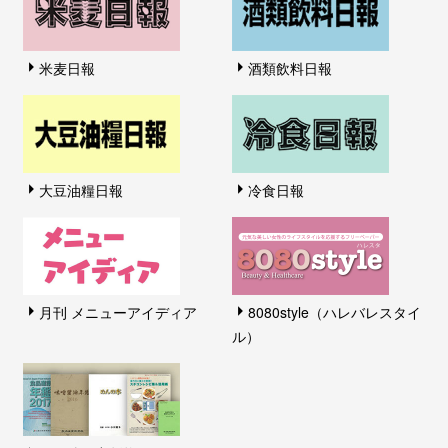
米麦日報
酒類飲料日報
大豆油糧日報
冷食日報
月刊 メニューアイディア
8080style（ハレバレスタイ
ル）