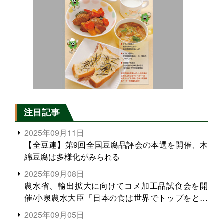
注目記事
2025年09月11日
【全豆連】第9回全国豆腐品評会の本選を開催、木
綿豆腐は多様化がみられる
2025年09月08日
農水省、輸出拡大に向けてコメ加工品試食会を開
催/小泉農水大臣「日本の食は世界でトップをとれ
る。米増産に向けて、米輸出需要の拡大を」
2025年09月05日