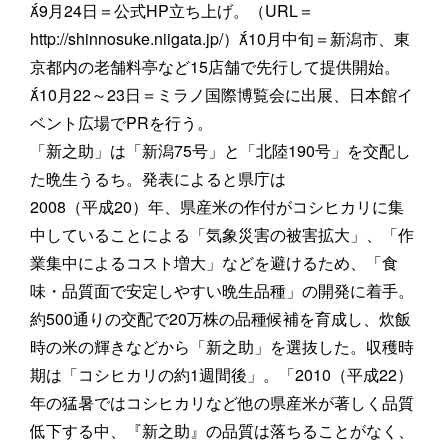
9月24日＝公式HP立ち上げ。（URL＝
http://shinnosuke.niigata.jp/）10月中旬＝新潟市、東
京都内の老舗料亭など15店舗で先行して提供開始。
10月22～23日＝ミラノ国際博覧会に出展、日本館イ
ベント広場でPRを行う。
「新之助」は「新潟75号」と「北陸190号」を交配し
た晩生うるち。発表によると県庁は
2008（平成20）年、県産米の作付がコシヒカリに集
中していることによる「気象災害の被害拡大」、「作
業集中によるコスト増大」などを避けるため、「食
味・品質面で安定しやすい晩生品種」の開発に着手。
約500通りの交配で20万株の品種候補を育成し、炊飯
時の米の輝きなどから「新之助」を選抜した。収穫時
期は「コシヒカリの約1週間後」。「2010（平成22）
年の猛暑ではコシヒカリなど他の県産米が著しく品質
低下する中、『新之助』の品質は落ちることがなく、