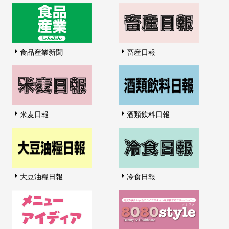
食品産業新聞
畜産日報
米麦日報
酒類飲料日報
大豆油糧日報
冷食日報