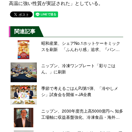
高温に強い性質が実証された」としている。
関連記事
昭和産業、シェアNo.1ホットケーキミック
スを刷新 「ふんわり感」追求、『パンど
ろぼう』グッズ当たるコラボキャンペーン
も
ニップン、冷凍ワンプレート「彩りごは
ん。」に刷新
季節で考えるごはんPJ第1弾、「冷やしメ
シ」試食会を開催＝JA全農
ニップン、2030年度売上高5000億円へ 知多
工場軸に収益基盤強化、冷凍食品・海外を
拡大