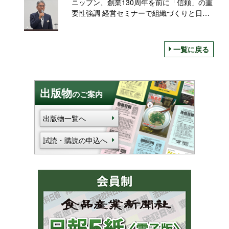
ニップン、創業130周年を前に「信頼」の重
要性強調 経営セミナーで組織づくりと日本
経済を講演
一覧に戻る
出版物
のご案内
出版物一覧へ
試読・購読の申込へ