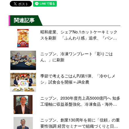
関連記事
昭和産業、シェアNo.1ホットケーキミック
スを刷新 「ふんわり感」追求、『パンど
ろぼう』グッズ当たるコラボキャンペーン
も
ニップン、冷凍ワンプレート「彩りごは
ん。」に刷新
季節で考えるごはんPJ第1弾、「冷やしメ
シ」試食会を開催＝JA全農
ニップン、2030年度売上高5000億円へ 知多
工場軸に収益基盤強化、冷凍食品・海外を
拡大
ニップン、創業130周年を前に「信頼」の重
要性強調 経営セミナーで組織づくりと日本