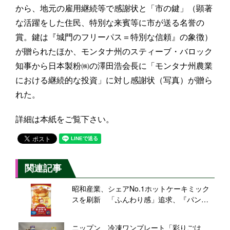
から、地元の雇用継続等で感謝状と「市の鍵」（顕著
な活躍をした住民、特別な来賓等に市が送る名誉の
賞。鍵は『城門のフリーパス＝特別な信頼』の象徴）
が贈られたほか、モンタナ州のスティーブ・バロック
知事から日本製粉㈱の澤田浩会長に「モンタナ州農業
における継続的な投資」に対し感謝状（写真）が贈ら
れた。
詳細は本紙をご覧下さい。
関連記事
昭和産業、シェアNo.1ホットケーキミック
スを刷新 「ふんわり感」追求、『パンど
ろぼう』グッズ当たるコラボキャンペーン
も
ニップン、冷凍ワンプレート「彩りごは