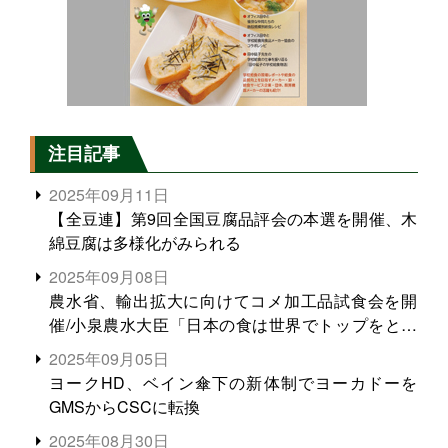
注目記事
2025年09月11日
【全豆連】第9回全国豆腐品評会の本選を開催、木
綿豆腐は多様化がみられる
2025年09月08日
農水省、輸出拡大に向けてコメ加工品試食会を開
催/小泉農水大臣「日本の食は世界でトップをとれ
る。米増産に向けて、米輸出需要の拡大を」
2025年09月05日
ヨークHD、ベイン傘下の新体制でヨーカドーを
GMSからCSCに転換
2025年08月30日