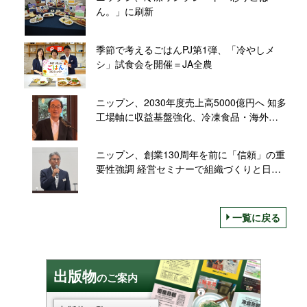
ん。」に刷新
季節で考えるごはんPJ第1弾、「冷やしメ
シ」試食会を開催＝JA全農
ニップン、2030年度売上高5000億円へ 知多
工場軸に収益基盤強化、冷凍食品・海外を
拡大
ニップン、創業130周年を前に「信頼」の重
要性強調 経営セミナーで組織づくりと日本
経済を講演
一覧に戻る
出版物
のご案内