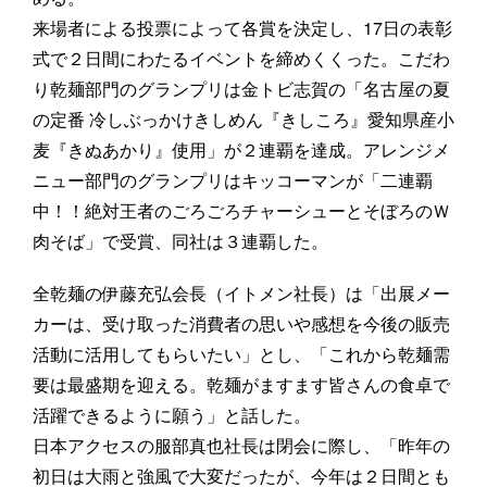
来場者による投票によって各賞を決定し、17日の表彰
式で２日間にわたるイベントを締めくくった。こだわ
り乾麺部門のグランプリは金トビ志賀の「名古屋の夏
の定番 冷しぶっかけきしめん『きしころ』愛知県産小
麦『きぬあかり』使用」が２連覇を達成。アレンジメ
ニュー部門のグランプリはキッコーマンが「二連覇
中！！絶対王者のごろごろチャーシューとそぼろのＷ
肉そば」で受賞、同社は３連覇した。
全乾麺の伊藤充弘会長（イトメン社長）は「出展メー
カーは、受け取った消費者の思いや感想を今後の販売
活動に活用してもらいたい」とし、「これから乾麺需
要は最盛期を迎える。乾麺がますます皆さんの食卓で
活躍できるように願う」と話した。
日本アクセスの服部真也社長は閉会に際し、「昨年の
初日は大雨と強風で大変だったが、今年は２日間とも