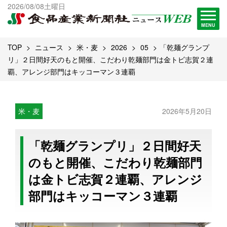
出版物一覧へ
2026/08/08土曜日
試読・購読申し込み
MENU
TOP
ニュース
米・麦
2026
05
「乾麺グランプ
リ」２日間好天のもと開催、こだわり乾麺部門は金トビ志賀２連
覇、アレンジ部門はキッコーマン３連覇
米・麦
2026年5月20日
「乾麺グランプリ」２日間好天
のもと開催、こだわり乾麺部門
は金トビ志賀２連覇、アレンジ
部門はキッコーマン３連覇