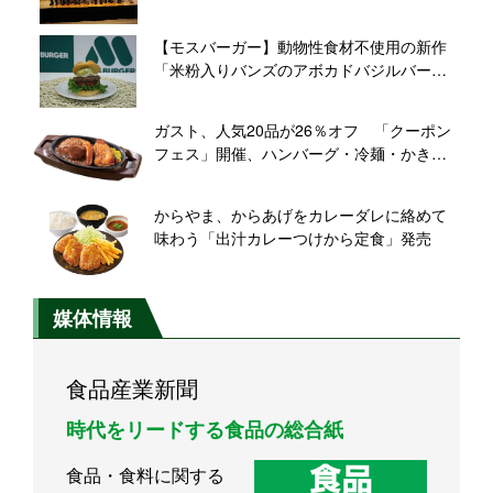
の注目高まる
【モスバーガー】動物性食材不使用の新作
「米粉入りバンズのアボカドバジルバーガ
ー」発売、6年ぶりにソイパティ刷新
ガスト、人気20品が26％オフ 「クーポン
フェス」開催、ハンバーグ・冷麺・かき氷
など対象
からやま、からあげをカレーダレに絡めて
味わう「出汁カレーつけから定食」発売
媒体情報
食品産業新聞
時代をリードする食品の総合紙
食品・食料に関する