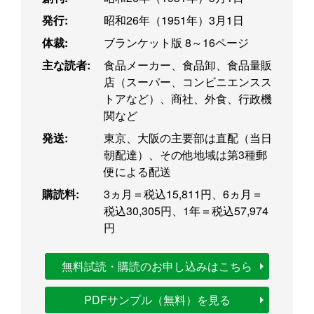
発行:
昭和26年（1951年）3月1日
体裁:
ブランケット版 8～16ページ
主な読者:
食品メーカー、食品卸、食品量販
店（スーパー、コンビニエンスス
トアなど）、商社、外食、行政機
関など
発送:
東京、大阪の主要部は直配（当日
朝配達）、その他地域は第3種郵
便による配送
購読料:
3ヵ月＝税込15,811円、6ヵ月＝
税込30,305円、1年＝税込57,974
円
無料試読・購読のお申し込みはこちら
PDFサンプル（無料）を見る