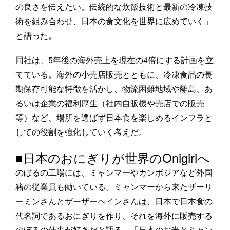
の良さを伝えたい。伝統的な炊飯技術と最新の冷凍技
術を組み合わせ、日本の食文化を世界に広めていく」
と語った。
同社は、5年後の海外売上を現在の4倍にする計画を立
てている。海外の小売店販売とともに、冷凍食品の長
期保存可能な特徴を活かし、物流困難地域や離島、あ
るいは企業の福利厚生（社内自販機や売店での販売
等）など、場所を選ばず日本食を楽しめるインフラと
しての役割を強化していく考えだ。
■日本のおにぎりが世界のOnigiriへ
のぼるの工場には、ミャンマーやカンボジアなど外国
籍の従業員も働いている。ミャンマーから来たザーリ
ーミンさんとザーザーヘインさんは、日本で日本食の
代名詞であるおにぎりを作り、それを海外に販売する
のぼるの仕事が好きだと語る。「日本のお米とミャン