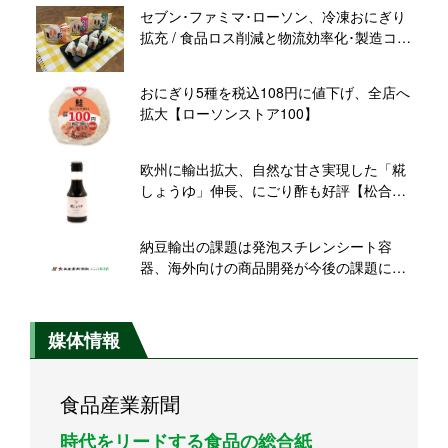
セブン･ファミマ･ローソン、冷凍おにぎり
拡充 / 食品ロス削減と物流効率化･製造コス
ト削減･CO2削減も
おにぎり5種を税込108円に値下げ、全店へ
拡大【ローソンストア100】
欧州に輸出拡大、自然な甘さ実現した「糀
しょうゆ」伸長、にごり酢も好評【松合食
品】
納豆輸出の課題は発泡スチレンシート容
器、海外向けの商品開発が今後の課題に
【全容器】
媒体情報
食品産業新聞
時代をリードする食品の総合紙