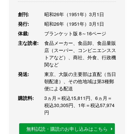
創刊:
昭和26年（1951年）3月1日
発行:
昭和26年（1951年）3月1日
体裁:
ブランケット版 8～16ページ
主な読者:
食品メーカー、食品卸、食品量販
店（スーパー、コンビニエンスス
トアなど）、商社、外食、行政機
関など
発送:
東京、大阪の主要部は直配（当日
朝配達）、その他地域は第3種郵
便による配送
購読料:
3ヵ月＝税込15,811円、6ヵ月＝
税込30,305円、1年＝税込57,974
円
無料試読・購読のお申し込みはこちら