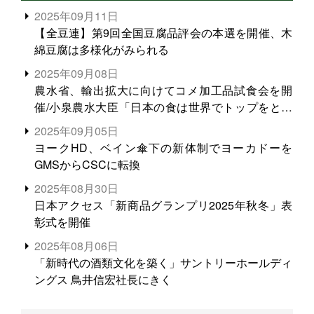
2025年09月11日
【全豆連】第9回全国豆腐品評会の本選を開催、木
綿豆腐は多様化がみられる
2025年09月08日
農水省、輸出拡大に向けてコメ加工品試食会を開
催/小泉農水大臣「日本の食は世界でトップをとれ
る。米増産に向けて、米輸出需要の拡大を」
2025年09月05日
ヨークHD、ベイン傘下の新体制でヨーカドーを
GMSからCSCに転換
2025年08月30日
日本アクセス「新商品グランプリ2025年秋冬」表
彰式を開催
2025年08月06日
「新時代の酒類文化を築く」サントリーホールディ
ングス 鳥井信宏社長にきく