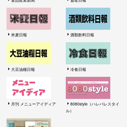
食品産業新聞
畜産日報
米麦日報
酒類飲料日報
大豆油糧日報
冷食日報
月刊 メニューアイディア
8080style（ハレバレスタイ
ル）