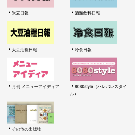
米麦日報
酒類飲料日報
大豆油糧日報
冷食日報
月刊 メニューアイディア
8080style（ハレバレスタイ
ル）
その他の出版物