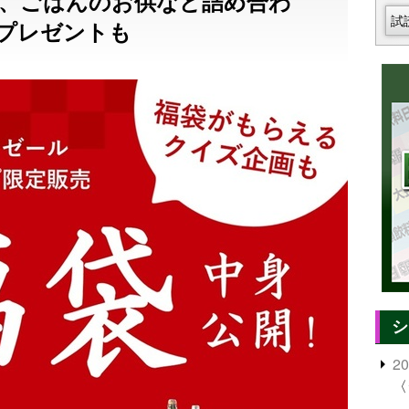
、ごはんのお供など詰め合わ
試
プレゼントも
シ
2
〈