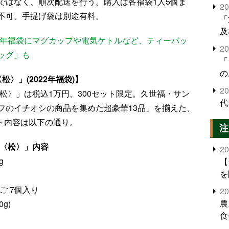
ではなく、順次配送を行う。購入は各福袋1人5個ま
2
不可。手提げ袋は別途有料。
「
及
2年福袋にマグカップや電気ケトルなど、ティーバッ
2
ッグ」も
「
の
〉」(2022年福袋)】
2
〈松〉」は税込1万円、300セット限定。久世福・サン
代
フのイチオシの商品を集めた超豪華13品」を揃えた、
ット内容は以下の通り。
注
ル〈松〉」内容
2
g
【
を
ご 7個入り
2
農
g)
食
界