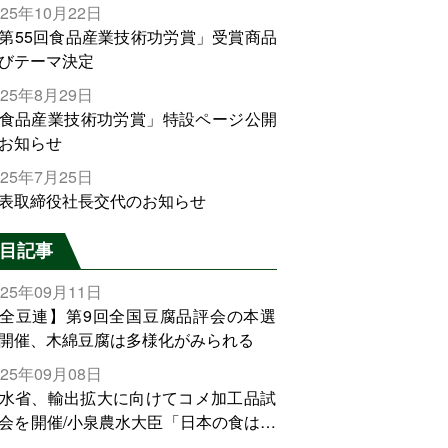
025年10月22日
第55回食品産業技術功労賞」受賞商品
びテーマ決定
025年8月29日
食品産業技術功労賞」特設ページ公開
お知らせ
025年7月25日
表取締役社長交代のお知らせ
目記事
025年09月11日
全豆連】第9回全国豆腐品評会の本選
開催、木綿豆腐は多様化がみられる
025年09月08日
水省、輸出拡大に向けてコメ加工品試
会を開催/小泉農水大臣「日本の食は世
でトップをとれる。米増産に向けて、