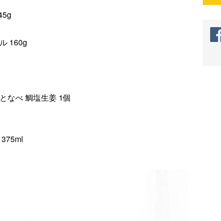
5g
160g
なべ 鯛塩生姜 1個
75ml