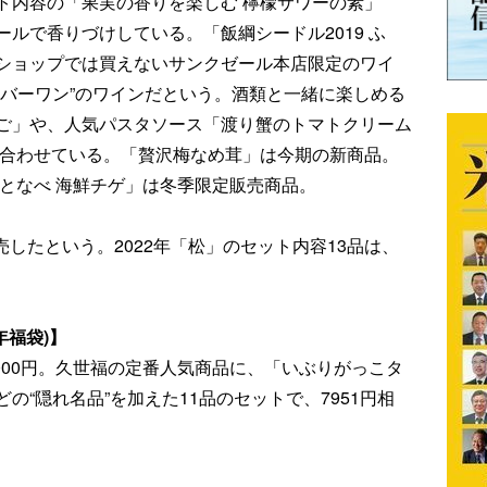
ト内容の「果実の香りを楽しむ 檸檬サワーの素」
ルで香りづけしている。「飯綱シードル2019 ふ
ショップでは買えないサンクゼール本店限定のワイ
ンバーワン”のワインだという。酒類と一緒に楽しめる
ご」や、人気パスタソース「渡り蟹のトマトクリーム
も合わせている。「贅沢梅なめ茸」は今期の新商品。
となべ 海鮮チゲ」は冬季限定販売商品。
完売したという。2022年「松」のセット内容13品は、
年福袋)】
6000円。久世福の定番人気商品に、「いぶりがっこタ
“隠れ名品”を加えた11品のセットで、7951円相