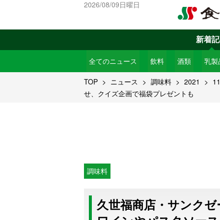
2026/08/09日曜日
新着記
全てのニュース
飲料
酒類
乳製
TOP
ニュース
調味料
2021
1
せ、クイズ企画で福袋プレゼントも
調味料
久世福商店・サンクゼー