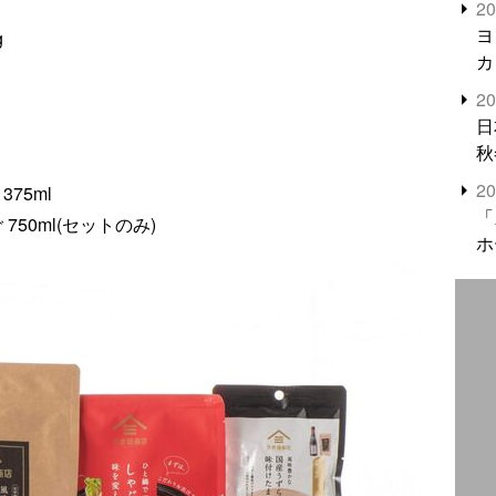
2
米
ヨ
g
カ
2
日
秋
2
75ml
「
750ml(セットのみ)
ホ