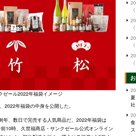
2
〈
2
〈
2
〈
2
〈
お
2
クゼール2022年福袋イメージ
夏
社
、2022年福袋の中身を公開した。
2
年、数日で完売する人気商品だ。2022年福袋は
食
日午前10時、久世福商店・サンクゼール公式オンライン
ス