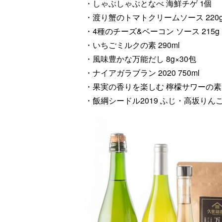
・しゃぶしゃぶとなべ 海鮮チゲ 1個
・渡り蟹のトマトクリームソース 220
・4種のチーズ&ベーコン ソース 215g
・いちごミルクの素 290ml
・風味豊かな万能だし 8g×30包
・ナイアガラブラン 2020 750ml
・果実の香りを楽しむ 檸檬サワーの素 3
・飯綱シードル2019 ふじ・高坂りんご 