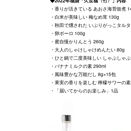
◆2022年福袋「久世福〈竹〉」内容
・香りが活きている あおさ海苔佃煮 14
・白米が美味しい 梅なめ茸 130g
・秋田で燻された いぶりがっこタルタル 
・卵ボーロ 100g
・蜜自慢かりんとう 260g
・大人のしゃけしゃけめんたい 80g
・ひと鍋で二度美味しい しゃぶしゃぶと
・バナナミルクの素 290ml
・風味豊かな万能だし 8g×15包
・果実の香りを楽しむ 檸檬サワーの素 3
・「届いてからのお楽しみ」1品