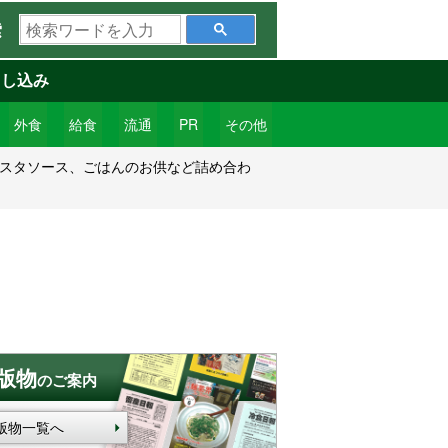
検
索
索
ワ
申し込み
ー
ド
外食
給食
流通
PR
その他
を
パスタソース、ごはんのお供など詰め合わ
入
力
版物
のご案内
版物一覧へ