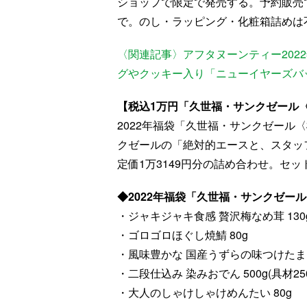
ショップで限定で発売する。予約販売
で。のし・ラッピング・化粧箱詰めは
〈関連記事〉アフタヌーンティー202
グやクッキー入り「ニューイヤーズバ
【税込1万円「久世福・サンクゼール〈松
2022年福袋「久世福・サンクゼール
クゼールの「絶対的エースと、スタッ
定価1万3149円分の詰め合わせ。セ
◆2022年福袋「久世福・サンクゼー
・ジャキジャキ食感 贅沢梅なめ茸 130
・ゴロゴロほぐし焼鯖 80g
・風味豊かな 国産うずらの味つけたま
・二段仕込み 染みおでん 500g(具材250
・大人のしゃけしゃけめんたい 80g