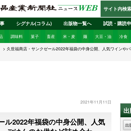
サイト内検
事
シグナル(コラム)
出版物一覧へ
試読・購読
品
調味料
菓子
畜産
米・麦
麺
大豆・油
冷食
1
久世福商店・サンクゼール2022年福袋の中身公開、人気ワインや
2021年11月11日
出
ル2022年福袋の中身公開、人気
出