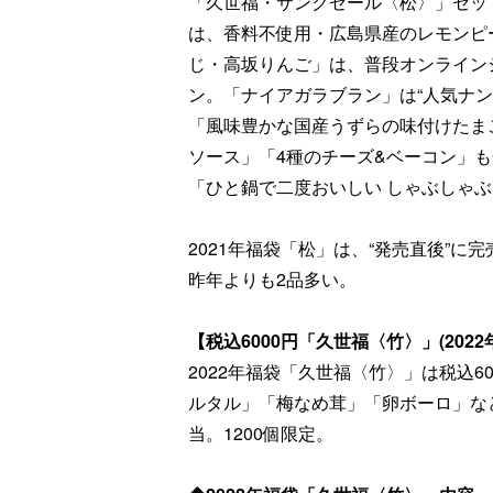
「久世福・サンクゼール〈松〉」セッ
は、香料不使用・広島県産のレモンピー
じ・高坂りんご」は、普段オンライン
ン。「ナイアガラブラン」は“人気ナ
「風味豊かな国産うずらの味付けたま
ソース」「4種のチーズ&ベーコン」
「ひと鍋で二度おいしい しゃぶしゃぶ
2021年福袋「松」は、“発売直後”に
昨年よりも2品多い。
【税込6000円「久世福〈竹〉」(2022
2022年福袋「久世福〈竹〉」は税込
ルタル」「梅なめ茸」「卵ボーロ」などの
当。1200個限定。