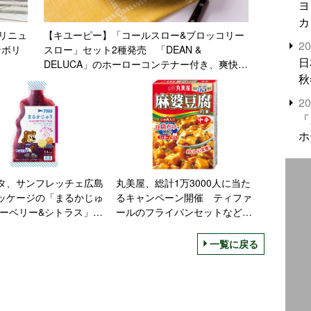
ヨ
カ
リニュ
【キユーピー】「コールスロー&ブロッコリー
2
ンボリ
スロー」セット2種発売 「DEAN &
日
DELUCA」のホーローコンテナー付き、爽快・
秋
旨辛の2タイプ
2
「
ホ
タ、サンフレッチェ広島
丸美屋、総計1万3000人に当た
ッケージの「まるかじゅ
るキャンペーン開催 ティファ
ルーベリー&シトラス」発
ールのフライパンセットなどプ
ーム開幕戦で計6,000個
レゼント
プリング
一覧に戻る