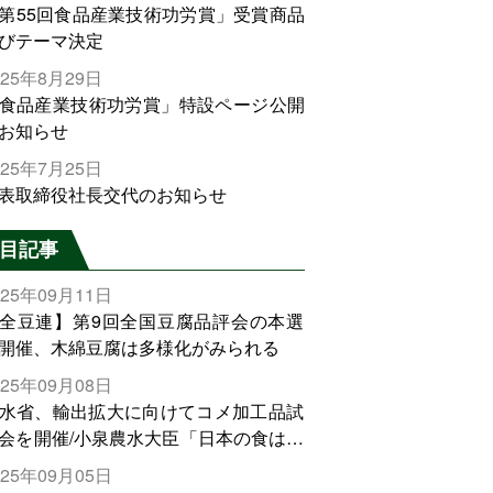
第55回食品産業技術功労賞」受賞商品
びテーマ決定
025年8月29日
食品産業技術功労賞」特設ページ公開
お知らせ
025年7月25日
表取締役社長交代のお知らせ
目記事
025年09月11日
全豆連】第9回全国豆腐品評会の本選
開催、木綿豆腐は多様化がみられる
025年09月08日
水省、輸出拡大に向けてコメ加工品試
会を開催/小泉農水大臣「日本の食は世
でトップをとれる。米増産に向けて、
025年09月05日
輸出需要の拡大を」