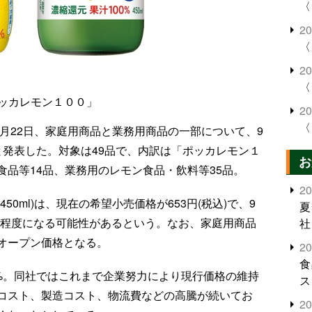
〈
2
〈
2
〈
ッカレモン１００」
2
〈
月22日、家庭用商品と業務用商品の一部について、9
と発表した。対象は49品で、内訳は「ポッカレモン１
お
品等14品、業務用のレモン食品・飲料等35品。
2
0ml)は、現在の希望小売価格が653円(税込)で、9
夏
格)程度になる可能性があるという。なお、家庭用商品
社
オープン価格となる。
2
食
4%。同社ではこれまで企業努力により現行価格の維持
ス
コスト、製造コスト、物流費などの高騰が続いてお
2