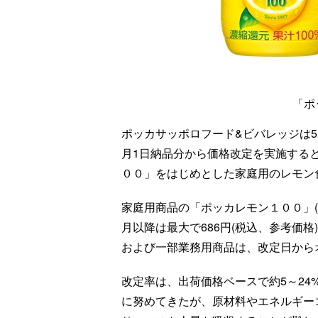
「ポ
ポッカサッポロフード&ビバレッジは5
月1日納品分から価格改定を実施する
００」をはじめとした家庭用のレモン食
家庭用商品の「ポッカレモン１００」(45
月以降は最大で686円(税込、参考価
および一部業務用商品は、改定日から
改定率は、出荷価格ベースで約5～2
に努めてきたが、原材料やエネルギー