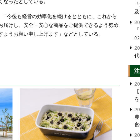
くなったとしている。
「
及
、「今後も経営の効率化を続けるとともに、これから
2
お届けし、安全・安心な商品をご提供できるよう努め
「
すようお願い申し上げます」などとしている。
の
2
代
注
2
【
を
2
農
食
界
2
米