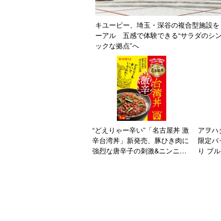
キユーピー、埼玉・深谷の複合型施設を
ーアル 五感で体験できる“サラダのシ
ックな拠点”へ
“どえりゃー辛い”「名古屋丼 激
アヲハ
辛台湾丼」新発売、豚ひき肉に
限定パ
強烈な唐辛子の刺激&ニンニク
り ブ
のパンチ【ヤマモリ】
売 ホ
をサン