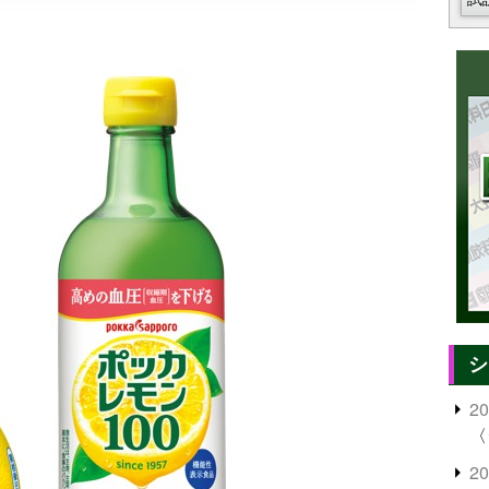
シ
2
〈
2