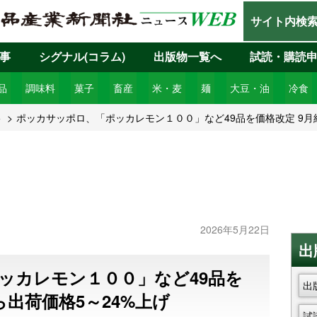
サイト内検
事
シグナル(コラム)
出版物一覧へ
試読・購読
品
調味料
菓子
畜産
米・麦
麺
大豆・油
冷食
5
ポッカサッポロ、「ポッカレモン１００」など49品を価格改定 9月
2026年5月22日
出
ッカレモン１００」など49品を
出
ら出荷価格5～24%上げ
試