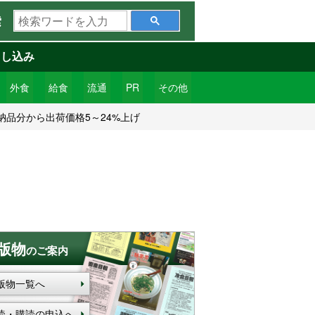
検
索
索
ワ
申し込み
ー
ド
外食
給食
流通
PR
その他
を
納品分から出荷価格5～24%上げ
入
力
版物
のご案内
版物一覧へ
読・購読の申込へ