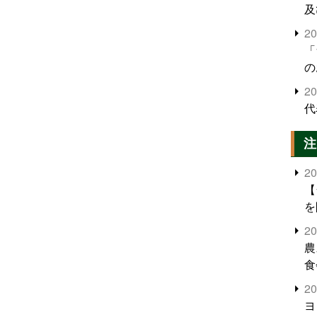
及
2
「
の
2
代
注
2
【
を
2
農
食
界
2
米
ヨ