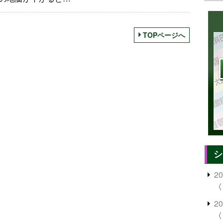
TOPページへ
シ
2
〈
2
〈