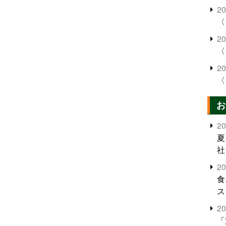
2
〈
2
〈
2
〈
お
2
夏
社
2
食
ス
2
「