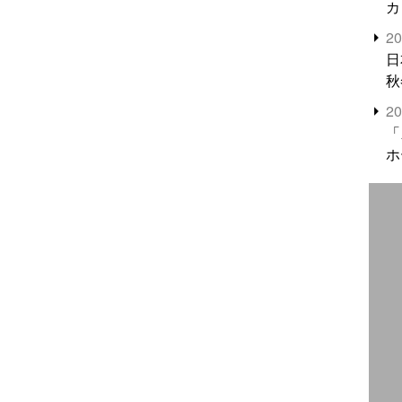
カ
2
日
秋
2
「
ホ