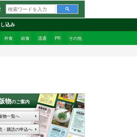
検
索
索
ワ
申し込み
ー
ド
外食
給食
流通
PR
その他
を
入
力
版物
のご案内
版物一覧へ
読・購読の申込へ