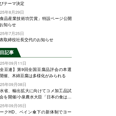
びテーマ決定
025年8月29日
食品産業技術功労賞」特設ページ公開
お知らせ
025年7月25日
表取締役社長交代のお知らせ
目記事
025年09月11日
全豆連】第9回全国豆腐品評会の本選
開催、木綿豆腐は多様化がみられる
025年09月08日
水省、輸出拡大に向けてコメ加工品試
会を開催/小泉農水大臣「日本の食は世
でトップをとれる。米増産に向けて、
025年09月05日
輸出需要の拡大を」
ークHD、ベイン傘下の新体制でヨー