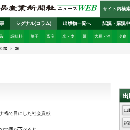
サイト内検
事
シグナル(コラム)
出版物一覧へ
試読・購読
品
調味料
菓子
畜産
米・麦
麺
大豆・油
冷食
2020
06
出
出
ナ禍で目にした社会貢献
試
の地価が下がると…