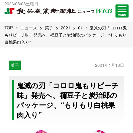
出版物一覧へ
2026/08/08土曜日
試読・購読申し込み
MENU
TOP
ニュース
菓子
2021
01
鬼滅の刃「コロロ鬼
もりピーチ味」発売へ、禰豆子と炭治郎のパッケージ、“もりもり
白桃果肉入り”
菓子
2021年1月13日
鬼滅の刃「コロロ鬼もりピーチ
味」発売へ、禰豆子と炭治郎の
パッケージ、“もりもり白桃果
肉入り”