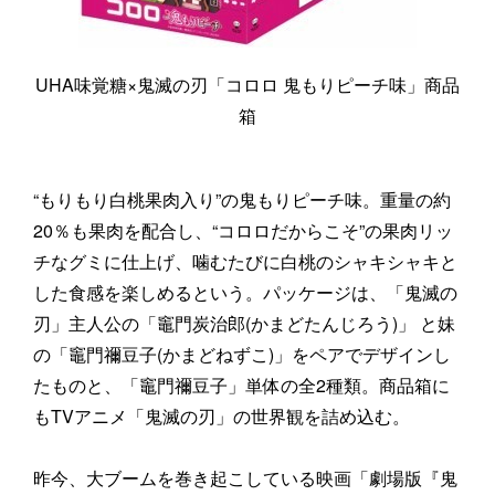
UHA味覚糖×鬼滅の刃「コロロ 鬼もりピーチ味」商品
箱
“もりもり白桃果肉入り”の鬼もりピーチ味。重量の約
20％も果肉を配合し、“コロロだからこそ”の果肉リッ
チなグミに仕上げ、噛むたびに白桃のシャキシャキと
した食感を楽しめるという。パッケージは、「鬼滅の
刃」主人公の「竈門炭治郎(かまどたんじろう)」 と妹
の「竈門禰豆子(かまどねずこ)」をペアでデザインし
たものと、「竈門禰豆子」単体の全2種類。商品箱に
もTVアニメ「鬼滅の刃」の世界観を詰め込む。
昨今、大ブームを巻き起こしている映画「劇場版『鬼