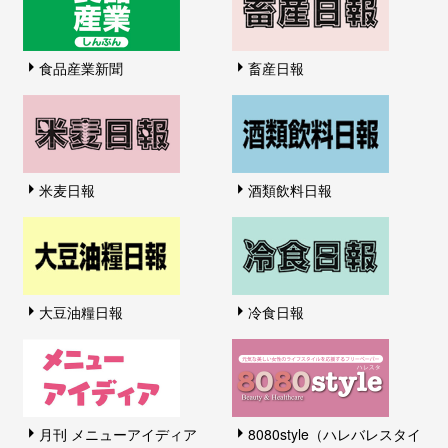
食品産業新聞
畜産日報
米麦日報
酒類飲料日報
大豆油糧日報
冷食日報
月刊 メニューアイディア
8080style（ハレバレスタイ