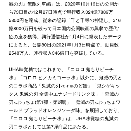
滅の刃』無限列車編」は、2020年10月16日の公開か
ら73日目の12月27日時点で興行収入324億7889万
5850円を達成、従来の記録「千と千尋の神隠し」316
億8000万円を破って日本国内公開映画の興収で歴代1
位の座を獲得。興行通信社が1月4日に発表したデータ
によると、公開80日の2021年1月3日時点で、動員数
2548万人、興行収入346億円を突破している。
UHA味覚糖ではこれまで、「コロロ 鬼もりピーチ
味」「コロロ ヒノカミコーラ味」以外に、鬼滅の刃と
のコラボ商品「鬼滅の刃×e-maのど飴」「鬼シゲキッ
クス 鬼滅の刃 全集中エナジードリンク味」「鬼滅の
刃×ぷっちょ(第1弾・第2弾)」「鬼滅の刃×ぷっちょワ
ールド ブラッドオレンジソーダ味」を展開しており、
「コロロ 鬼もりピーチ味」は、UHA味覚糖の鬼滅の
刃コラボとしては第7弾商品にあたる。