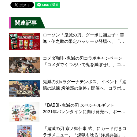
関連記事
ローソン「鬼滅の刃」グーボに禰豆子・善
逸・伊之助の限定パッケージ登場へ、「鬼
滅の刃」こどもしょうぎ発売も
コメダ珈琲×鬼滅の刃コラボキャンペーン
「コメダでくつろいで鬼を滅ぼせ!」、コメ
カ・クッション・クリアファイルをプレゼ
ント、鬼滅デザイン豆菓子も登場
鬼滅の刃×ラグーナテンボス、イベント「追
憶の試練 炭治郎の旅路」開催へ、コラボメ
ニュー提供や招待キャンペーンも
「BABBI×鬼滅の刃 スペシャルギフト」
2021年バレンタインに向け発売へ、ポーチ
と缶バッジ、チョコレートウエハース「ヴ
ィエネッズィ」のセット
「鬼滅の刃 京ノ御仕事 弐」にカード付きコ
ラボメニュー、「煉獄も唸る! 洋風弁当」