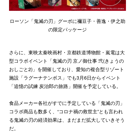
ローソン「鬼滅の刃」グーボに禰豆子・善逸・伊之助
の限定パッケージ
さらに、東映太秦映画村・京都鉄道博物館・嵐電は大
型コラボイベント「鬼滅の刃 京ノ御仕事 弐(きょうの
おしごと2)」を開催しており、愛知の複合型リゾート
施設「ラグーナテンボス」でも3月6日からイベント
「追憶の試練 炭治郎の旅路」開催を予定している。
食品メーカー各社がすでに予定している「鬼滅の刃」
コラボ商品も数多く、“コロナ禍の救世主”とも言われ
る鬼滅の刃の経済効果は、まだまだ拡大していきそう
だ。