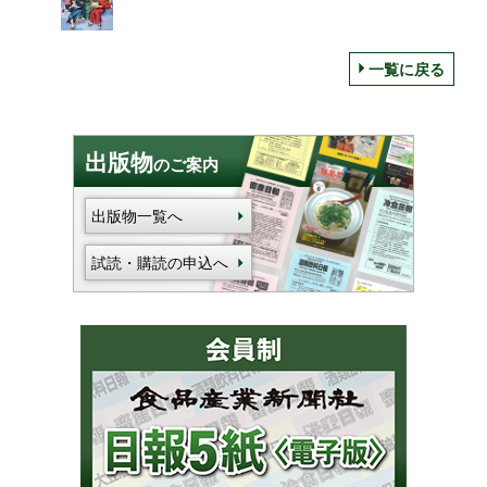
「善逸のピリ辛オムカレー」など/東映太秦
映画村・京都鉄道博物館・嵐電
一覧に戻る
出版物
のご案内
出版物一覧へ
試読・購読の申込へ