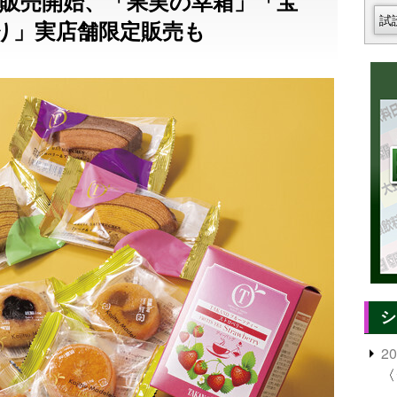
販売開始、「果実の幸箱」「宝
試
り」実店舗限定販売も
シ
2
〈