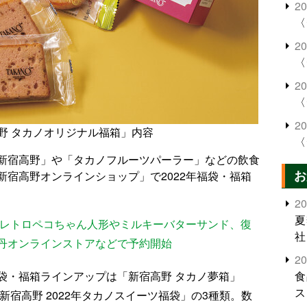
2
〈
2
〈
2
〈
2
高野 タカノオリジナル福箱」内容
〈
新宿高野」や「タカノフルーツパーラー」などの飲食
お
宿高野オンラインショップ」で2022年福袋・福箱
2
夏
」レトロペコちゃん人形やミルキーバターサンド、復
社
丹オンラインストアなどで予約開始
2
袋・福箱ラインアップは「新宿高野 タカノ夢箱」
食
ス
新宿高野 2022年タカノスイーツ福袋」の3種類。数