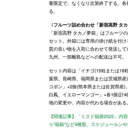
量限定で、なくなり次第終了する。各
る。
〈フルーツ詰め合わせ「新宿高野 タカ
「新宿高野 タカノ夢箱」はフルーツの
セット。外箱には専用の掛け紙を付ける
質の良い物を入荷に合わせて発送して
九州、一部離島などへの配送は不可。
セット内容は「イチゴ(15粒または18
葉県、長崎県、福岡県または茨城県産)
コポン」×2個(熊本県または佐賀県産
白鳳、イエローマンゴー」×各1個(計
地の変更や、内容が代わる場合がある
【関連記事】「ミスド福袋2022」内
り“福箱”など4種類、スケジュールン