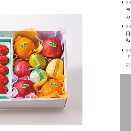
2
米
ヨ
カ
2
日
秋
2
「
ホ