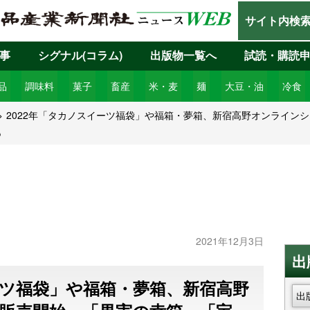
サイト内検
事
シグナル(コラム)
出版物一覧へ
試読・購読
品
調味料
菓子
畜産
米・麦
麺
大豆・油
冷食
2022年「タカノスイーツ福袋」や福箱・夢箱、新宿高野オンライン
も
2021年12月3日
出
ーツ福袋」や福箱・夢箱、新宿高野
出