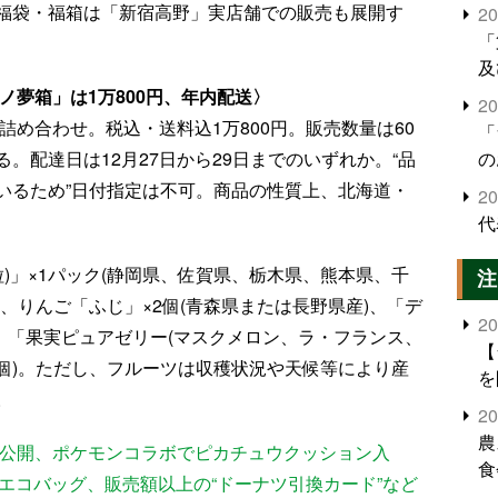
福袋・福箱は「新宿高野」実店舗での販売も展開す
2
「
及
ノ夢箱」は1万800円、年内配送〉
2
詰め合わせ。税込・送料込1万800円。販売数量は60
「
。配達日は12月27日から29日までのいずれか。“品
の
いるため”日付指定は不可。商品の性質上、北海道・
2
代
粒)」×1パック(静岡県、佐賀県、栃木県、熊本県、千
注
、りんご「ふじ」×2個(青森県または長野県産)、「デ
2
)、「果実ピュアゼリー(マスクメロン、ラ・フランス、
【
4個)。ただし、フルーツは収穫状況や天候等により産
を
。
2
農
容公開、ポケモンコラボでピカチュウクッション入
食
やエコバッグ、販売額以上の“ドーナツ引換カード”など
界