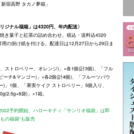
年「新宿高野 タカノ夢箱」
リジナル福箱」は4320円、年内配送〉
焼き菓子と紅茶の詰め合わせ。税込・送料込4320
専用の掛け紙を付ける。配達日は12月27日から29日ま
ストロベリー、オレンジ)」×各1個(計3個)、「フル
ーチ&マンゴー)」×各2個(計4個)、「フルーツバウ
ー)」1個、「果実ケイク ストロベリー」5個入り、
(2.5g×8袋)」×1箱。
022予約開始、ハローキティ「サンリオ福袋」は即
もの福袋”も販売