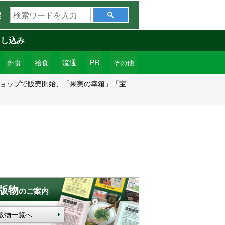
検
索
索
ワ
申し込み
ー
ド
外食
給食
流通
PR
その他
を
ショップで販売開始、「果実の幸箱」「宝
入
力
版物
のご案内
版物一覧へ