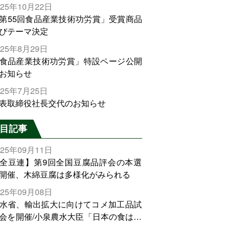
025年10月22日
第55回食品産業技術功労賞」受賞商品
びテーマ決定
025年8月29日
食品産業技術功労賞」特設ページ公開
お知らせ
025年7月25日
表取締役社長交代のお知らせ
目記事
025年09月11日
全豆連】第9回全国豆腐品評会の本選
開催、木綿豆腐は多様化がみられる
025年09月08日
水省、輸出拡大に向けてコメ加工品試
会を開催/小泉農水大臣「日本の食は世
でトップをとれる。米増産に向けて、