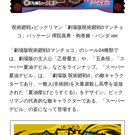
呪術廻戦×ビックリマン「劇場版呪術廻戦0マンチョ
コ」パッケージ 禪院真希・狗巻棘・パンダ ver.
「劇場版呪術廻戦0マンチョコ」のシール24種類で
は、劇場版の主人公「乙骨憂太」や、「五条悟」「ス
ーパー夏油デビル」などをラインナップ。「スーパー
夏油デビル」は、「劇場版 呪術廻戦0」の敵キャラク
ターであり、一般人(非術師)を大量虐殺し高専を追放
された「夏油傑(げとうすぐる)」をデザイン。ビック
リマンの代表的な敵キャラクターである、「スーパー
デビル」の姿になって登場する。