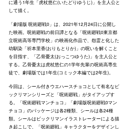
に通う1年生「虎杖悠仁(いたどりゆうじ)」を主人公と
して描く。
「劇場版 呪術廻戦0」は、2021年12月24日に公開し
た映画。呪術廻戦の前日譚となる「呪術廻戦0東京都
立呪術高等専門学校」の映画化作品で、怨霊と化した
幼馴染「祈本里香(おりもとりか)」の呪いを解くこと
を目指す、「乙骨憂太(おっこつゆうた)」を主人公と
する。乙骨憂太は虎杖悠仁の1学年先輩の呪術高専生
徒で、劇場版では1年生(コミック本編では2年生)。
今回は、シール付きウエハースチョコとして有名なビ
ックリマンシリーズと「呪術廻戦」がタイアップす
る。「呪術廻戦マンチョコ」「劇場版呪術廻戦0マン
チョコ」のパッケージは各2種類、シールは各24種
類。シールはビックリマンイラストレーターによる描
き起こしで、「呪術廻戦」キャラクターをデザインし