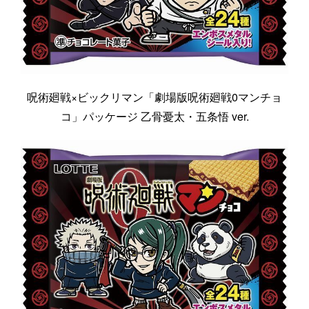
呪術廻戦×ビックリマン「劇場版呪術廻戦0マンチョ
コ」パッケージ 乙骨憂太・五条悟 ver.