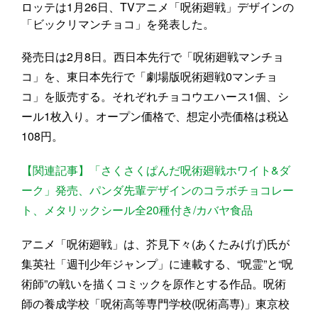
ロッテは1月26日、TVアニメ「呪術廻戦」デザインの
「ビックリマンチョコ」を発表した。
発売日は2月8日。西日本先行で「呪術廻戦マンチョ
コ」を、東日本先行で「劇場版呪術廻戦0マンチョ
コ」を販売する。それぞれチョコウエハース1個、シ
ール1枚入り。オープン価格で、想定小売価格は税込
108円。
【関連記事】「さくさくぱんだ呪術廻戦ホワイト&ダ
ーク」発売、パンダ先輩デザインのコラボチョコレー
ト、メタリックシール全20種付き/カバヤ食品
アニメ「呪術廻戦」は、芥見下々(あくたみげげ)氏が
集英社「週刊少年ジャンプ」に連載する、“呪霊”と“呪
術師”の戦いを描くコミックを原作とする作品。呪術
師の養成学校「呪術高等専門学校(呪術高専)」東京校