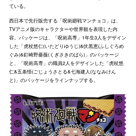
ている。
西日本で先行販売する「呪術廻戦マンチョコ」は、
TVアニメ版のキャラクターや世界観を表現した内
容。パッケージは、「呪術高専」1年生3人をデザイン
した「虎杖悠仁(いたどりゆうじ)&伏黒恵(ふしぐろめ
ぐみ)&釘崎野薔薇(くぎさきのばら)」のパッケージ
と、「呪術高専」の職員2人をデザインした「虎杖悠
仁&五条悟(ごじょうさとる&七海建人(ななみけん
と)」のパッケージをラインナップする。