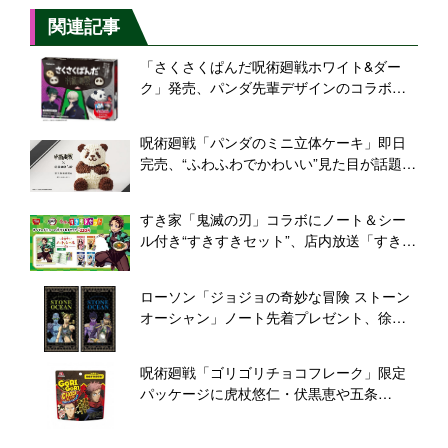
関連記事
「さくさくぱんだ呪術廻戦ホワイト&ダー
ク」発売、パンダ先輩デザインのコラボチ
ョコレート、メタリックシール全20種付き/
カバヤ食品
呪術廻戦「パンダのミニ立体ケーキ」即日
完売、“ふわふわでかわいい”見た目が話題
に、2月再販を予定/通販サイト「Cake.jp(ケ
ーキジェーピー)」
すき家「鬼滅の刃」コラボにノート＆シー
ル付き“すきすきセット”、店内放送「すき家
のコソコソ噂話」スケジュール公開も
ローソン「ジョジョの奇妙な冒険 ストーン
オーシャン」ノート先着プレゼント、徐
倫・承太郎・エルメェス・フーファイター
ズ、ロッテの菓子購入で
呪術廻戦「ゴリゴリチョコフレーク」限定
パッケージに虎杖悠仁・伏黒恵や五条
悟、“衝撃的ゴリゴリ新食感”/森永製菓