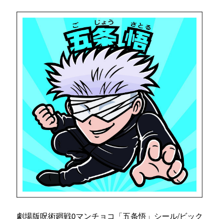
劇場版呪術廻戦0マンチョコ「五条悟」シール/ビック