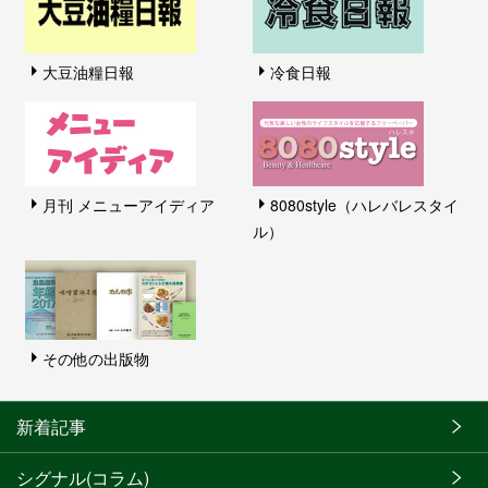
大豆油糧日報
冷食日報
月刊 メニューアイディア
8080style（ハレバレスタイ
ル）
その他の出版物
新着記事
シグナル(コラム)