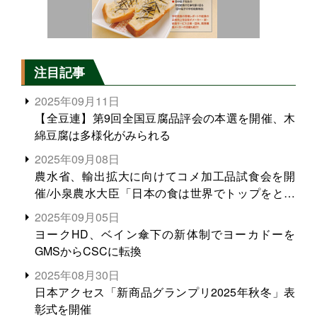
注目記事
2025年09月11日
【全豆連】第9回全国豆腐品評会の本選を開催、木
綿豆腐は多様化がみられる
2025年09月08日
農水省、輸出拡大に向けてコメ加工品試食会を開
催/小泉農水大臣「日本の食は世界でトップをとれ
る。米増産に向けて、米輸出需要の拡大を」
2025年09月05日
ヨークHD、ベイン傘下の新体制でヨーカドーを
GMSからCSCに転換
2025年08月30日
日本アクセス「新商品グランプリ2025年秋冬」表
彰式を開催