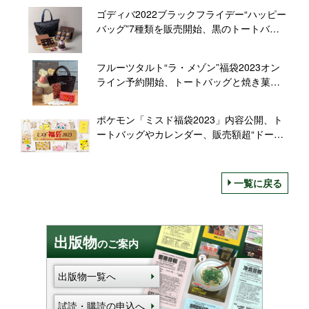
ゴディバ2022ブラックフライデー“ハッピー
バッグ”7種類を販売開始、黒のトートバッ
グに限定チョコレートやクッキー・ナッツ&
フルーツなど詰めた福袋
フルーツタルト“ラ・メゾン”福袋2023オン
ライン予約開始、トートバッグと焼き菓子
のハッピーバッグ、マグ＆コーヒーセット
やティータイムセット、食器セットを展開
ポケモン「ミスド福袋2023」内容公開、ト
ートバッグやカレンダー、販売額超“ドーナ
ツ引換カード”などセットに、ピカチュウ･プ
リン･ヤドン･チェリンボ･ペロッパフをデザ
イン/ミスタードーナツ
一覧に戻る
出版物
のご案内
出版物一覧へ
試読・購読の申込へ