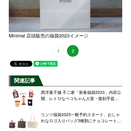
Minimal 店頭販売の福袋2023イメージ
1
2
関連記事
西洋菓子舗 不二家「新春福袋2023」内容公
開、レトロなペコちゃん人形・復刻手提げ
ミルキー・デリシャスパイ缶などセット
に、一部オンライン予約開始
リンツ福袋2023一般予約スタート、おしゃ
れなロゴ入りバッグ3種類にチョコレート、
受付は直営店で