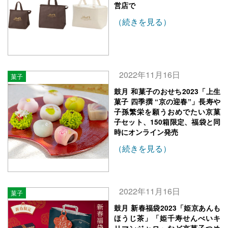
営店で
（続きを見る）
2022年11月16日
菓子
鼓月 和菓子のおせち2023「上生
菓子 四季撰 “京の迎春”」長寿や
子孫繁栄を願うおめでたい京菓
子セット、150箱限定、福袋と同
時にオンライン発売
（続きを見る）
2022年11月16日
菓子
鼓月 新春福袋2023「姫京あんも
ほうじ茶」「姫千寿せんべいキ