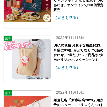
リマンジャロ」など京菓子つめ
あわせ、オンラインで300個限定
販売
（続きを見る）
2022年11月16日
菓子
UHA味覚糖 お菓子な福袋2023、
米袋に83種“かぶりなし”で詰め
合わせ、“当たり”レア商品や“大
当たり”ぷっちょクッションも
（続きを見る）
2022年11月15日
菓子
鎌倉紅谷「新春福袋2023」順次
予約スタート、“リスくん”のト