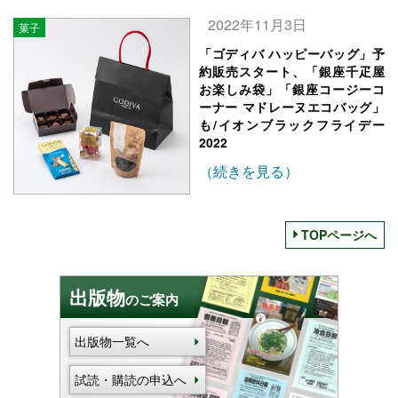
2022年11月3日
菓子
「ゴディバ ハッピーバッグ」予
約販売スタート、「銀座千疋屋
お楽しみ袋」「銀座コージーコ
ーナー マドレーヌエコバッグ」
も/イオンブラックフライデー
2022
（続きを見る）
TOPページへ
出版物
のご案内
出版物一覧へ
試読・購読の申込へ