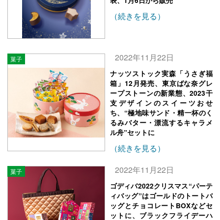
表、1月6日から販売
（続きを見る）
2022年11月22日
菓子
ナッツストック実森「うさぎ福
箱」12月発売、東京ばな奈グレ
ープストーンの新業態、2023干
支デザインのスイーツおせ
ち、“極地味サンド・精一杯のく
るみバター・漂流するキャラメ
ル舟”セットに
（続きを見る）
2022年11月22日
菓子
ゴディバ2022クリスマス“パーテ
ィバッグ”はゴールドのトートバ
ッグとチョコレートBOXなどセ
ットに、ブラックフライデーハ