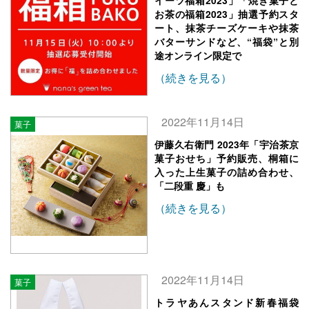
イーツ福箱2023」「焼き菓子と
お茶の福箱2023」抽選予約スタ
ート、抹茶チーズケーキや抹茶
バターサンドなど、“福袋”と別
途オンライン限定で
（続きを見る）
2022年11月14日
菓子
伊藤久右衛門 2023年「宇治茶京
菓子おせち」予約販売、桐箱に
入った上生菓子の詰め合わせ、
「二段重 慶」も
（続きを見る）
2022年11月14日
菓子
トラヤあんスタンド新春福袋