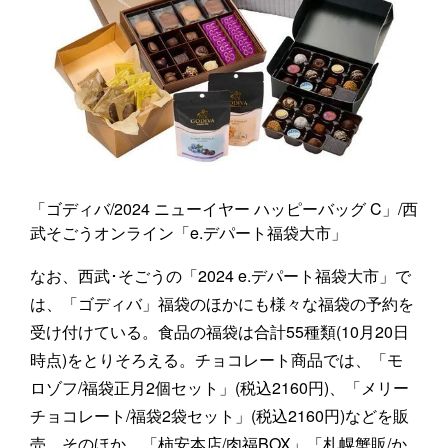
「ゴディバ/2024 ニューイヤー ハッピーバッグ C」/西
武そごうオンライン「e.デパート福袋大市」
なお、西武･そごうの「2024 e.デパート福袋大市」で
は、「ゴディバ」福袋のほかにも様々な福袋の予約を
受け付けている。食品の福袋は合計55種類(10月20日
時点)をとりそろえる。チョコレート商品では、「モ
ロゾフ/福袋正月2個セット」(税込2160円)、「メリー
チョコレート/福袋2袋セット」(税込2160円)などを販
売。そのほか、「柿安本店/肉福BOX」「札幌蟹販/か