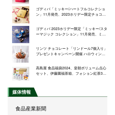
ル記念セット”オンライン限定販売
ゴディバ「ミッキー/ハートフルコレクショ
ン」11月発売、2023ホリデー限定チョコレ
ートアソート、“ミッキーマウスのバースデ
ー”イメージ
ゴディバ 2023ホリデー限定「ミッキー/スタ
ーマジック コレクション」11月発売、ミッ
キーマウス型BOXのチョコレートアソート
リンツ チョコレート「リンドール7個入り」
プレゼントキャンペーン開催 ハロウィン仕
様などの「リンドール」と「ヌクソー」ミ
ルク・ダークのオンライン購入者を対象に
高島屋 食品福袋2024、皇朝ボリューム点心
セット、伊藤園福茶箱、フォション紅茶3本
セット、うなぎ工房“ずわいがに・きざみう
なぎ セット”など予約販売【10月18日追加
ラインナップ】
媒体情報
食品産業新聞