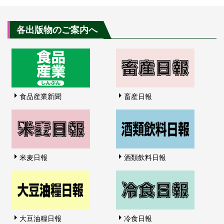
各出版物のご案内へ
食品産業新聞
畜産日報
米麦日報
酒類飲料日報
大豆油糧日報
冷食日報