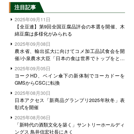
注目記事
2025年09月11日
【全豆連】第9回全国豆腐品評会の本選を開催、木
綿豆腐は多様化がみられる
2025年09月08日
農水省、輸出拡大に向けてコメ加工品試食会を開
催/小泉農水大臣「日本の食は世界でトップをとれ
る。米増産に向けて、米輸出需要の拡大を」
2025年09月05日
ヨークHD、ベイン傘下の新体制でヨーカドーを
GMSからCSCに転換
2025年08月30日
日本アクセス「新商品グランプリ2025年秋冬」表
彰式を開催
2025年08月06日
「新時代の酒類文化を築く」サントリーホールディ
ングス 鳥井信宏社長にきく