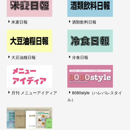
米麦日報
酒類飲料日報
大豆油糧日報
冷食日報
月刊 メニューアイディア
8080style（ハレバレスタイ
ル）