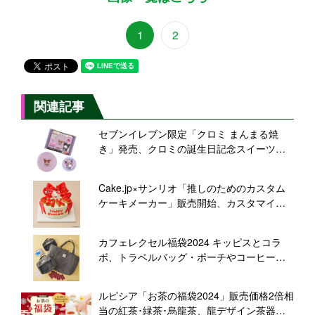
1
2
関連記事
セブンイレブン限定「クロミ まんまる焼
き」発売、クロミの誕生日記念スイーツ、
キラキラシール全10種類入り/サンリオ×バ
ンダイ
Cake.jp×サンリオ「推しのためのカスタム
ケーキメーカー」販売開始、カスタマイズ
で“自分だけ”の推し活ケーキ作れる、ハロー
キティ･シナモロール･ポムポムプリンなど9
カフェレクセル福袋2024 キッピスとコラ
キャラクター
ボ、トラベルバッグ・ポーチやコーヒー・
ドリンクチケットなどセットに、11月9日予
約開始/ドトールコーヒー
ルピシア「お茶の福袋2024」販売価格2倍相
当の紅茶･緑茶･烏龍茶、龍デザイン茶器な