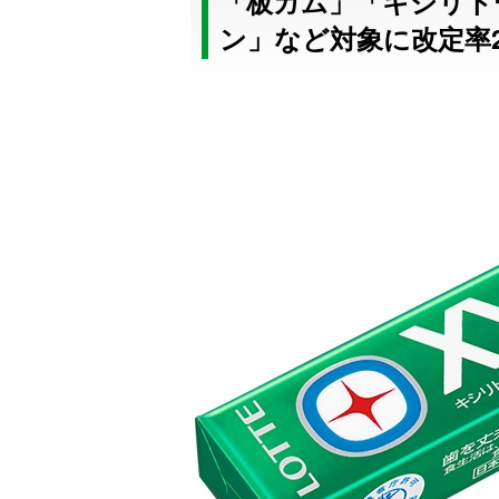
「板ガム」「キシリト
ン」など対象に改定率2.