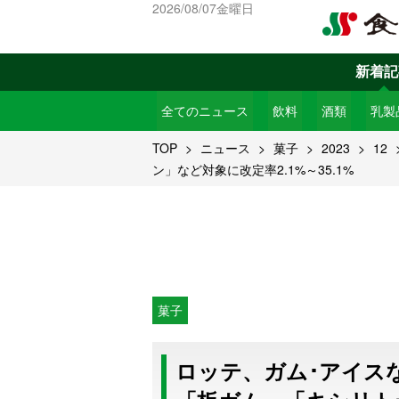
2026/08/07金曜日
新着記
全てのニュース
飲料
酒類
乳製
TOP
ニュース
菓子
2023
12
ン」など対象に改定率2.1%～35.1%
菓子
ロッテ、ガム･アイスな