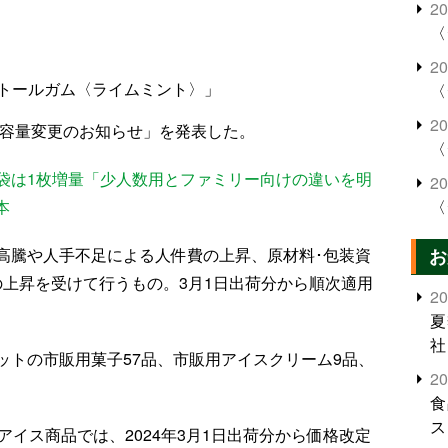
2
〈
2
トールガム〈ライムミント〉」
〈
2
内容量変更のお知らせ」を発表した。
〈
袋は1枚増量「少人数用とファミリー向けの違いを明
2
〈
本
お
高騰や人手不足による人件費の上昇、原材料･包装資
の上昇を受けて行うもの。3月1日出荷分から順次適用
2
夏
社
ットの市販用菓子57品、市販用アイスクリーム9品、
2
食
ス
アイス商品では、2024年3月1日出荷分から価格改定