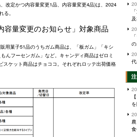
2
、改定かつ内容量変更1品、内容量変更4品)は、2024
「
れる。
及
内容量変更のお知らせ」対象商品
2
「
の
る市販用菓子51品のうちガム商品は、「板ガム」「キシ
2
ドラえもんフーセンガム」など。キャンディ商品はゼロミ
代
ビスケット商品はチョココ。それぞれロッテ出荷価格
注
2
【
を
2
農
食
界