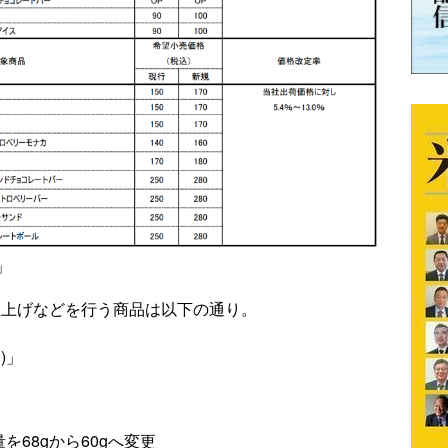
」
ら値上げなどを行う商品は以下の通り。
)」
を68gから60gへ変更