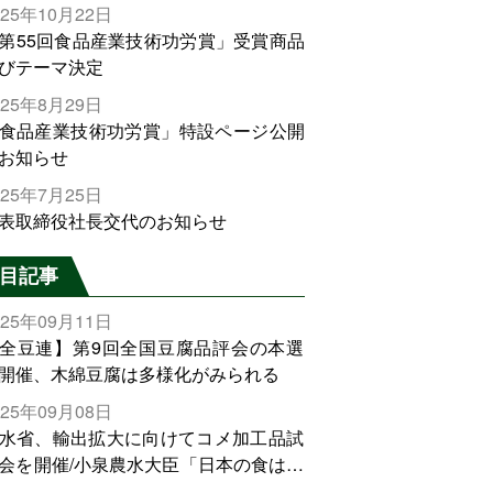
025年10月22日
第55回食品産業技術功労賞」受賞商品
びテーマ決定
025年8月29日
食品産業技術功労賞」特設ページ公開
お知らせ
025年7月25日
表取締役社長交代のお知らせ
目記事
025年09月11日
全豆連】第9回全国豆腐品評会の本選
開催、木綿豆腐は多様化がみられる
025年09月08日
水省、輸出拡大に向けてコメ加工品試
会を開催/小泉農水大臣「日本の食は世
でトップをとれる。米増産に向けて、