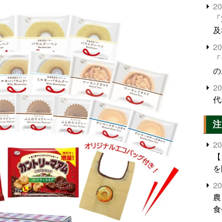
2
「
及
2
「
の
2
代
注
2
【
を
2
農
食
界