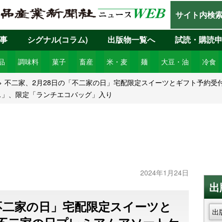
サイト内検
事
シグナル(コラム)
出版物一覧へ
試読・購読
品
調味料
菓子
畜産
米・麦
麺
大豆・油
冷食
不二家、2月28日の「不二家の日」宅配限定スイーツとギフト予約受
ス」、限定「ランチエコバッグ」入り
2024年1月24日
出
「不二家の日」宅配限定スイーツと
出