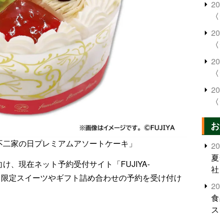
2
〈
2
〈
2
〈
2
〈
お
不二家の日プレミアムアソートケーキ」
2
夏
け、現在ネット予約受付サイト「FUJIYA-
社
家の日限定スイーツやギフト詰め合わせの予約を受け付け
2
食
ス