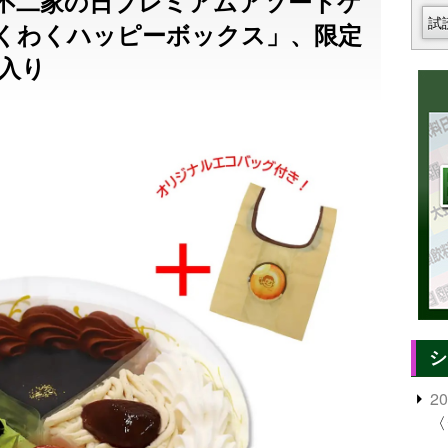
不二家の日プレミアムアソートケ
試
くわくハッピーボックス」、限定
入り
シ
2
〈