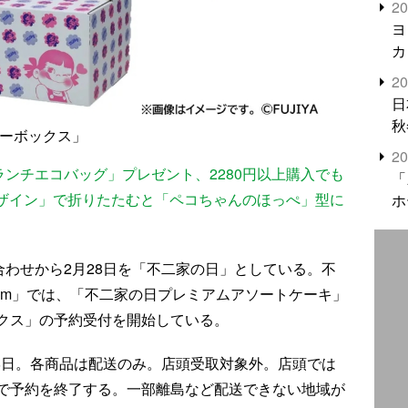
2
米
ヨ
カ
2
日
秋
ピーボックス」
2
ランチエコバッグ」プレゼント、2280円以上購入でも
「
デザイン」で折りたたむと「ペコちゃんのほっぺ」型に
ホ
合わせから2月28日を「不二家の日」としている。不
ts.com」では、「不二家の日プレミアムアソートケーキ」
クス」の予約受付を開始している。
28日。各商品は配送のみ。店頭受取対象外。店頭では
で予約を終了する。一部離島など配送できない地域が