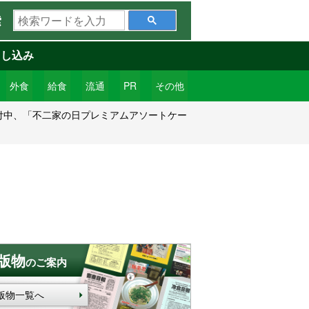
検
索
索
ワ
申し込み
ー
ド
外食
給食
流通
PR
その他
を
付中、「不二家の日プレミアムアソートケー
入
力
版物
のご案内
版物一覧へ