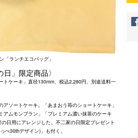
イン「ランチエコバッグ」
の日」限定商品〉
ケーキ」直径130mm、税込2,280円、別途送料一
のアソートケーキ。「あまおう苺のショートケーキ」
ミアムモンブラン」「プレミアム濃い抹茶のケーキ
二家の日用にアレンジした。不二家の日限定プレゼント
ぺ30thデザイン)」も付く。