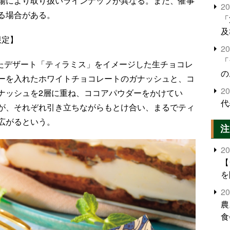
場により取り扱いラインナップが異なる。また、催事
2
る場合がある。
「
及
限定】
2
「
れたデザート「ティラミス」をイメージした生チョコレ
の
ーを入れたホワイトチョコレートのガナッシュと、コ
2
ナッシュを2層に重ね、ココアパウダーをかけてい
代
が、それぞれ引き立ちながらもとけ合い、まるでティ
広がるという。
注
2
【
を
2
農
食
界