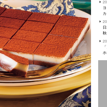
2
米
ヨ
カ
2
日
秋
2
「
ホ