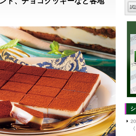
ント、チョコクッキーなど各地
試
シ
2
〈