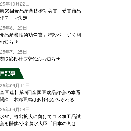
025年10月22日
第55回食品産業技術功労賞」受賞商品
びテーマ決定
025年8月29日
食品産業技術功労賞」特設ページ公開
お知らせ
025年7月25日
表取締役社長交代のお知らせ
目記事
025年09月11日
全豆連】第9回全国豆腐品評会の本選
開催、木綿豆腐は多様化がみられる
025年09月08日
水省、輸出拡大に向けてコメ加工品試
会を開催/小泉農水大臣「日本の食は世
でトップをとれる。米増産に向けて、