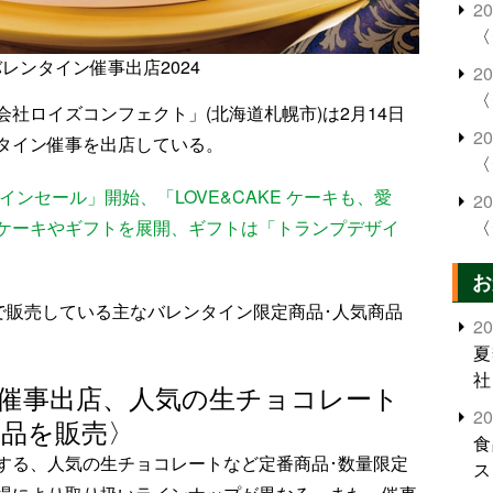
2
〈
レンタイン催事出店2024
2
〈
社ロイズコンフェクト」(北海道札幌市)は2月14日
2
タイン催事を出店している。
〈
インセール」開始、「LOVE&CAKE ケーキも、愛
2
ケーキやギフトを展開、ギフトは「トランプデザイ
〈
お
で販売している主なバレンタイン限定商品･人気商品
2
夏
社
催事出店、人気の生チョコレート
2
商品を販売〉
食
する、人気の生チョコレートなど定番商品･数量限定
ス