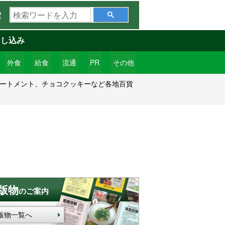
検
索
索
ワ
申し込み
ー
ド
外食
給食
流通
PR
その他
を
ソートメント、チョコクッキーなど各地百貨
入
力
版物
のご案内
版物一覧へ