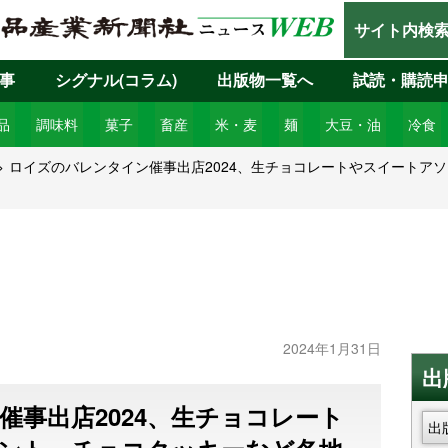
サイト内検
事
シグナル(コラム)
出版物一覧へ
試読・購読
品
調味料
菓子
畜産
米・麦
麺
大豆・油
冷食
ロイズのバレンタイン催事出店2024、生チョコレートやスイートア
2024年1月31日
出
催事出店2024、生チョコレート
出