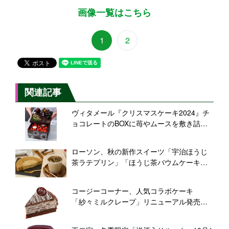
画像一覧はこちら
1
2
関連記事
ヴィタメール『クリスマスケーキ2024』チ
ョコレートのBOXに苺やムースを敷き詰め
た「プルミエール･ノエル」、カカオとバニ
ラをコニャックが引き立てる「ショコラ･プ
ローソン、秋の新作スイーツ「宇治ほうじ
リュム」
茶ラテプリン」「ほうじ茶バウムケーキ」
発売、マチカフェ「ほうじ茶ラテ」も
コージーコーナー、人気コラボケーキ
「紗々ミルクレープ」リニューアル発売、
クレープを10層にボリュームUP