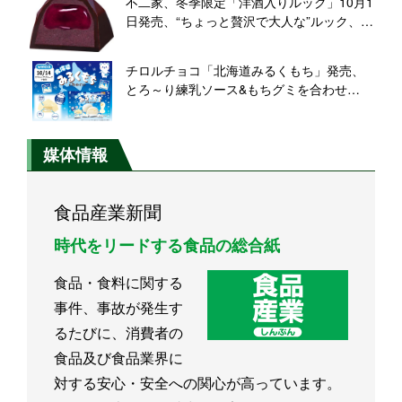
不二家、冬季限定「洋酒入りルック」10月1
日発売、“ちょっと贅沢で大人な”ルック、ア
ルコール入りのチョコレート「赤ワイン」
と「ラムレーズンバターサンド味」
チロルチョコ「北海道みるくもち」発売、
とろ～り練乳ソース&もちグミを合わせ
た“もちシリーズ”新商品、ウエルシアグルー
プ店舗と公式通販で販売
媒体情報
食品産業新聞
時代をリードする食品の総合紙
食品・食料に関する
事件、事故が発生す
るたびに、消費者の
食品及び食品業界に
対する安心・安全への関心が高っています。