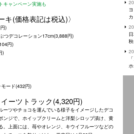
2
トキャンペーン実施も
米
ヨ
カ
キ(価格表記は税込)〉
2
円)
日
デコレーション17cm(3,888円)
秋
04円)
2
)
「
ホ
ード(432円)
ーツトラック(4,320円)
ルーツやチョコを運んでいる様子をイメージしたデコ
ポンジで、ホイップクリームと洋梨シロップ漬け、黄
る。上面には、苺やオレンジ、キウイフルーツなどの