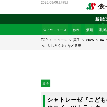
2026/08/08土曜日
新着記
全てのニュース
飲料
酒類
乳製
TOP
ニュース
菓子
2025
04
っこりしろくま」など発売
菓子
シャトレーゼ『こども