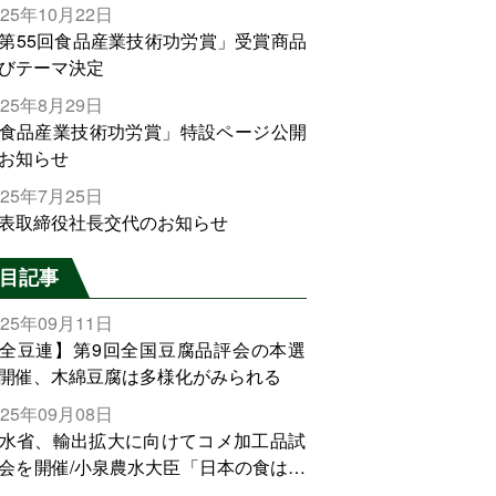
025年10月22日
第55回食品産業技術功労賞」受賞商品
びテーマ決定
025年8月29日
食品産業技術功労賞」特設ページ公開
お知らせ
025年7月25日
表取締役社長交代のお知らせ
目記事
025年09月11日
全豆連】第9回全国豆腐品評会の本選
開催、木綿豆腐は多様化がみられる
025年09月08日
水省、輸出拡大に向けてコメ加工品試
会を開催/小泉農水大臣「日本の食は世
でトップをとれる。米増産に向けて、