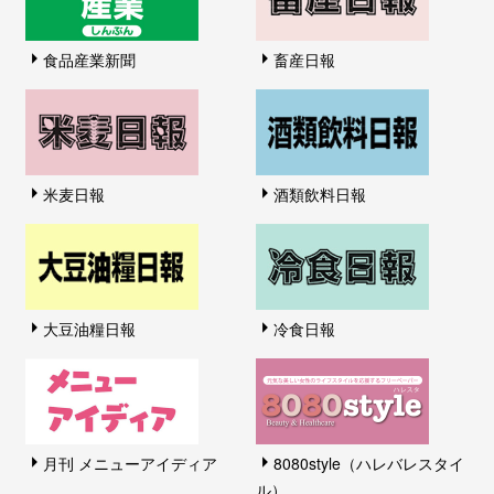
食品産業新聞
畜産日報
米麦日報
酒類飲料日報
大豆油糧日報
冷食日報
月刊 メニューアイディア
8080style（ハレバレスタイ
ル）