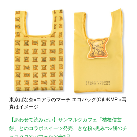
東京ばな奈×コアラのマーチ エコバッグ(C)L/KMP ※写
真はイメージ
【あわせて読みたい】サンマルクカフェ「桔梗信玄
餅」とのコラボスイーツ発売、きな粉×黒みつ×餅のチ
ョコクロやパフェなど全3品