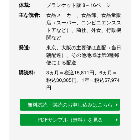
体裁:
ブランケット版 8～16ページ
主な読者:
食品メーカー、食品卸、食品量販
店（スーパー、コンビニエンスス
トアなど）、商社、外食、行政機
関など
発送:
東京、大阪の主要部は直配（当日
朝配達）、その他地域は第3種郵
便による配送
購読料:
3ヵ月＝税込15,811円、6ヵ月＝
税込30,305円、1年＝税込57,974
円
無料試読・購読のお申し込みはこちら
PDFサンプル（無料）を見る