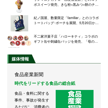
ボスイーツ発売、きな粉×黒みつ×餅のチョ
コクロやパフェなど全3品
紀ノ国屋、数量限定「familiar」とのコラボ
トートバッグ･ポーチを展開、5月20日から
オンライン限定予約販売
不二家洋菓子店「ハローキティ」コラボの
ギフト缶や刺繍缶バッジを発売、「母の
日」ケーキ4品販売も
媒体情報
食品産業新聞
時代をリードする食品の総合紙
食品・食料に関する
事件、事故が発生す
るたびに、消費者の