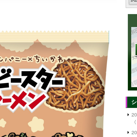
シ
2
〈
2