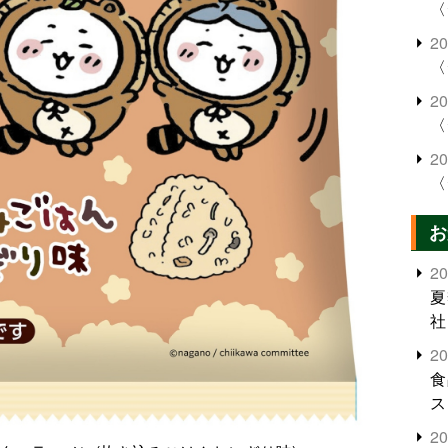
〈
2
〈
2
〈
2
〈
お
2
夏
社
2
食
ス
2