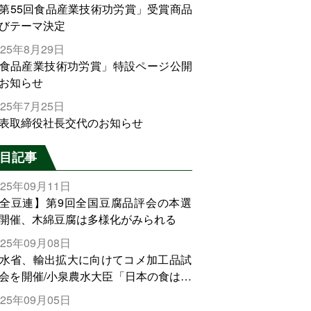
第55回食品産業技術功労賞」受賞商品
びテーマ決定
025年8月29日
食品産業技術功労賞」特設ページ公開
お知らせ
025年7月25日
表取締役社長交代のお知らせ
目記事
025年09月11日
全豆連】第9回全国豆腐品評会の本選
開催、木綿豆腐は多様化がみられる
025年09月08日
水省、輸出拡大に向けてコメ加工品試
会を開催/小泉農水大臣「日本の食は世
でトップをとれる。米増産に向けて、
025年09月05日
輸出需要の拡大を」