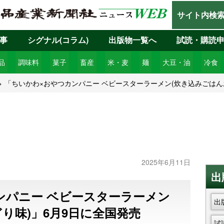
サイト内検
事
シグナル(コラム)
出版物一覧へ
試読・購読
品
調味料
菓子
畜産
米・麦
麺
大豆・油
冷食
「ちいかわ×おやつカンパニー ベビースターラーメン(炊き込みごはん
2025年6月11日
出
ンパニー ベビースターラーメン
出
り味)」6月9日に全国発売
試