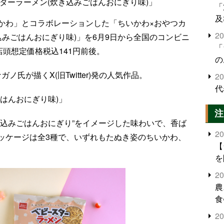
ターラーメン(炊き込みごはんおにぎり味)」
「
及
かわ」とコラボレーションした「ちいかわ×おやつカ
2
込みごはんおにぎり味)」を6月9日から全国のコンビニ
「
店頭想定価格税込141円前後。
の
氏が描くX(旧Twitter)発の人気作品。
2
代
はんおにぎり味)」
注
き込みごはんおにぎり”をイメージした味わいで、香ば
2
ッケージは全3種で、いずれもたぬき姿のちいかわ、
【
を
2
農
食
界
2
米