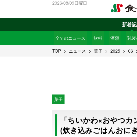
2026/08/09日曜日
新着記
全てのニュース
飲料
酒類
乳製
TOP
ニュース
菓子
2025
06
菓子
「ちいかわ×おやつカ
(炊き込みごはんおにぎ