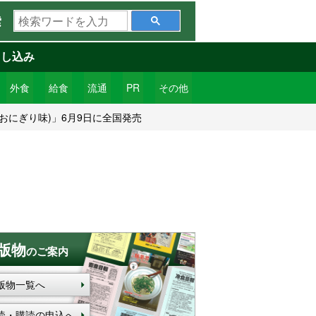
検
索
索
ワ
申し込み
ー
ド
外食
給食
流通
PR
その他
を
おにぎり味)」6月9日に全国発売
入
力
版物
のご案内
版物一覧へ
読・購読の申込へ