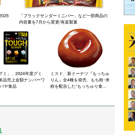
025
「ブラックサンダーミニバー」など一部商品の
内容量を7月から変更/有楽製菓
グミ」、2024年度グミ
ミスド、新ドーナツ『もっちゅ
単品売上金額ナンバーワ
りん』全4種を発売、もち粉･米
カバヤ食品
粉を配合した“もっちゅり食
感”味は「みたらし」「黒糖&わ
らびもち」など
紙