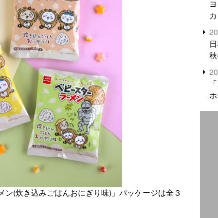
ヨ
カ
2
日
秋
2
「
ホ
メン(炊き込みごはんおにぎり味)」パッケージは全３