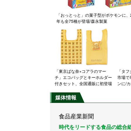
「おっとっと」の菓子型がポケモンに、2
年も全75種が登場/森永製菓
「東京ばな奈×コアラのマー
「タフ
チ」エコバッグとキーホルダー
市場で
付きセット、全国通販に初登場
ンに/
媒体情報
食品産業新聞
時代をリードする食品の総合