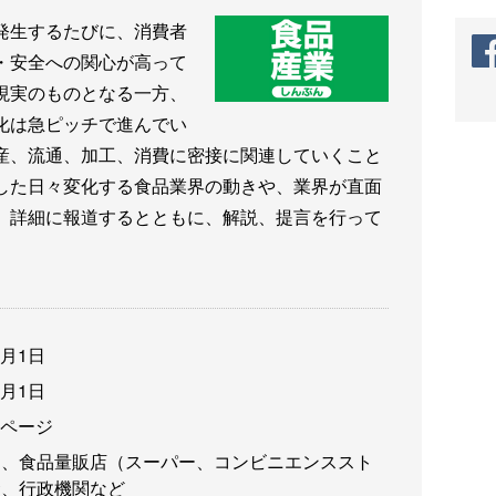
発生するたびに、消費者
・安全への関心が高って
現実のものとなる一方、
化は急ピッチで進んでい
産、流通、加工、消費に密接に関連していくこと
した日々変化する食品業界の動きや、業界が直面
、詳細に報道するとともに、解説、提言を行って
3月1日
3月1日
6ページ
卸、食品量販店（スーパー、コンビニエンススト
食、行政機関など