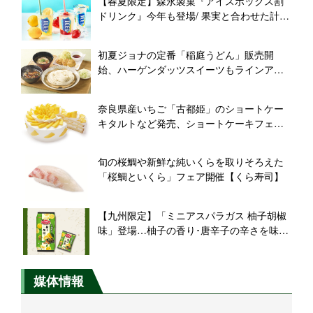
【春夏限定】森永製菓『アイスボックス割
ドリンク』今年も登場/ 果実と合わせた計2
品、店舗限定で発売
初夏ジョナの定番「稲庭うどん」販売開
始、ハーゲンダッツスイーツもラインアッ
プ！【ジョナサン】
奈良県産いちご「古都姫」のショートケー
キタルトなど発売、ショートケーキフェア
開催【カフェコムサ】
旬の桜鯛や新鮮な純いくらを取りそろえた
「桜鯛といくら」フェア開催【くら寿司】
【九州限定】「ミニアスパラガス 柚子胡椒
味」登場…柚子の香り･唐辛子の辛さを味わ
える“しょっぱ甘い”仕立て/ ギンビス
媒体情報