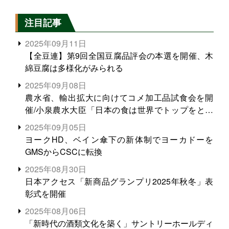
注目記事
2025年09月11日
【全豆連】第9回全国豆腐品評会の本選を開催、木
綿豆腐は多様化がみられる
2025年09月08日
農水省、輸出拡大に向けてコメ加工品試食会を開
催/小泉農水大臣「日本の食は世界でトップをとれ
る。米増産に向けて、米輸出需要の拡大を」
2025年09月05日
ヨークHD、ベイン傘下の新体制でヨーカドーを
GMSからCSCに転換
2025年08月30日
日本アクセス「新商品グランプリ2025年秋冬」表
彰式を開催
2025年08月06日
「新時代の酒類文化を築く」サントリーホールディ