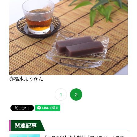
赤福水ようかん
1
2
関連記事