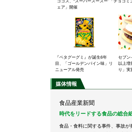
ココス、“スーパースースー”「チョコミ
ェア」開催
『ペタグーグミ』が誕生6年
セブン
目、「ゴールデンパイン味」リ
以上増
ニューアル発売
り」実
媒体情報
食品産業新聞
時代をリードする食品の総合
食品・食料に関する事件、事故が