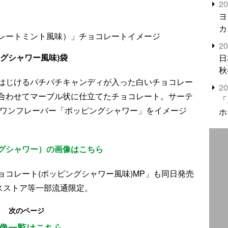
2
米
ヨ
カ
レートミント風味）」チョコレートイメージ
2
グシャワー風味)袋
日
秋
はじけるパチパチキャンディが入った白いチョコレー
2
合わせてマーブル状に仕立てたチョコレート。サーテ
「
ーワンフレーバー「ポッピングシャワー」をイメージ
ホ
グシャワー）の画像はこちら
コレート(ポッピングシャワー風味)MP」も同日発売
スストア等一部流通限定。
次のページ
像一覧はこちら