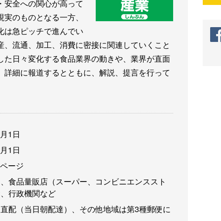
・安全への関心が高って
現実のものとなる一方、
化は急ピッチで進んでい
産、流通、加工、消費に密接に関連していくこと
した日々変化する食品業界の動きや、業界が直面
、詳細に報道するとともに、解説、提言を行って
3月1日
3月1日
6ページ
卸、食品量販店（スーパー、コンビニエンススト
食、行政機関など
直配（当日朝配達）、その他地域は第3種郵便に