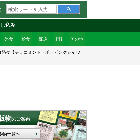
検
索
索
ワ
申し込み
ー
ド
外食
給食
流通
PR
その他
を
コ発売【チョコミント・ポッピングシャワ
入
力
版物
のご案内
版物一覧へ