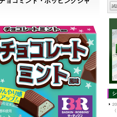
チョコミント・ポッピングシャ
試
シ
2
〈