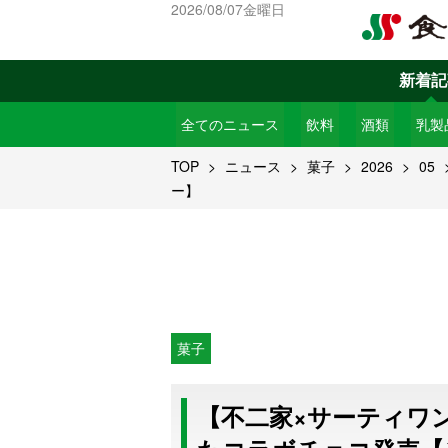
2026/08/07金曜日
新着記
全てのニュース
飲料
酒類
乳製
TOP
ニュース
菓子
2026
05
ー】
菓子
【不二家×サーティワ