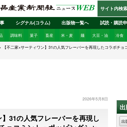
サイト内検
事
シグナル(コラム)
出版物一覧へ
試読・購読
品
調味料
菓子
畜産
米・麦
麺
大豆・油
冷食
【不二家×サーティワン】31の人気フレーバーを再現したコラボチョ
2026年5月8日
出
ン】31の人気フレーバーを再現し
出