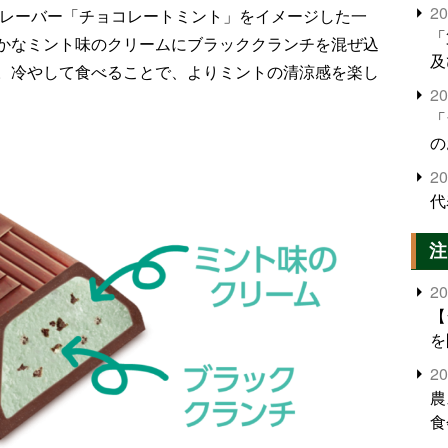
2
フレーバー「チョコレートミント」をイメージした一
「
かなミント味のクリームにブラッククランチを混ぜ込
及
。冷やして食べることで、よりミントの清涼感を楽し
2
「
の
2
代
注
2
【
を
2
農
食
界