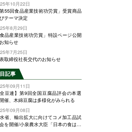
025年10月22日
第55回食品産業技術功労賞」受賞商品
びテーマ決定
025年8月29日
食品産業技術功労賞」特設ページ公開
お知らせ
025年7月25日
表取締役社長交代のお知らせ
目記事
025年09月11日
全豆連】第9回全国豆腐品評会の本選
開催、木綿豆腐は多様化がみられる
025年09月08日
水省、輸出拡大に向けてコメ加工品試
会を開催/小泉農水大臣「日本の食は世
でトップをとれる。米増産に向けて、