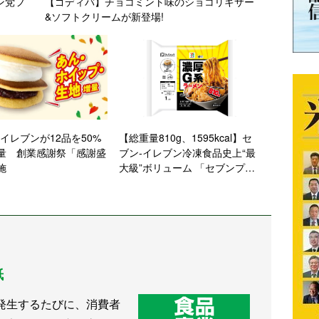
ン党フ
【ゴディバ】チョコミント味のショコリキサー
&ソフトクリームが新登場!
‐イレブンが12品を50%
【総重量810g、1595kcal】セ
量 創業感謝祭「感謝盛
ブン‐イレブン冷凍食品史上“最
施
大級”ボリューム 「セブンプレ
ミアム 濃厚G系ラーメン」発売
紙
発生するたびに、消費者