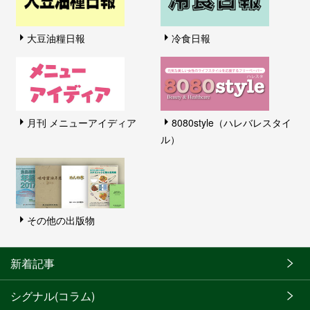
大豆油糧日報
冷食日報
月刊 メニューアイディア
8080style（ハレバレスタイ
ル）
その他の出版物
新着記事
シグナル(コラム)