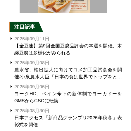
注目記事
2025年09月11日
【全豆連】第9回全国豆腐品評会の本選を開催、木
綿豆腐は多様化がみられる
2025年09月08日
農水省、輸出拡大に向けてコメ加工品試食会を開
催/小泉農水大臣「日本の食は世界でトップをとれ
る。米増産に向けて、米輸出需要の拡大を」
2025年09月05日
ヨークHD、ベイン傘下の新体制でヨーカドーを
GMSからCSCに転換
2025年08月30日
日本アクセス「新商品グランプリ2025年秋冬」表
彰式を開催