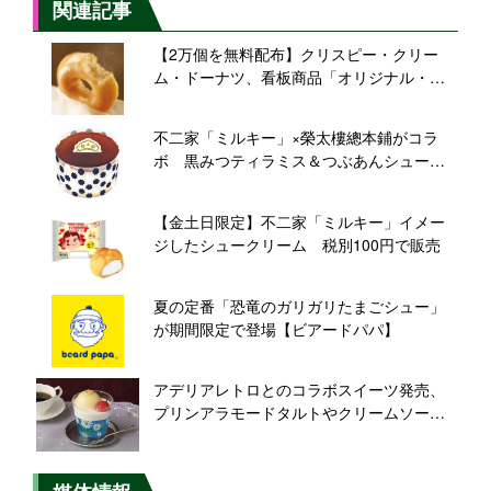
関連記事
【2万個を無料配布】クリスピー・クリー
ム・ドーナツ、看板商品「オリジナル・グ
レーズド」プレゼント 6月5日限定
不二家「ミルキー」×榮太樓總本鋪がコラ
ボ 黒みつティラミス＆つぶあんシュー発
売
【金土日限定】不二家「ミルキー」イメー
ジしたシュークリーム 税別100円で販売
夏の定番「恐竜のガリガリたまごシュー」
が期間限定で登場【ビアードパパ】
アデリアレトロとのコラボスイーツ発売、
プリンアラモードタルトやクリームソーダ
などラインアップ【銀座コージーコーナ
ー】