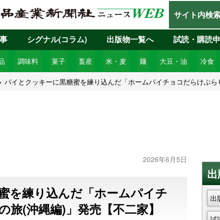
サイト内検
事
シグナル(コラム)
出版物一覧へ
試読・購読
品
調味料
菓子
畜産
米・麦
麺
大豆・油
冷食
パイとクッキーに黒糖蜜を練り込んだ「ホームパイチョコだらけぶらり
2026年6月5日
出
蜜を練り込んだ「ホームパイチ
出
の旅(沖縄編)」発売【不二家】
試