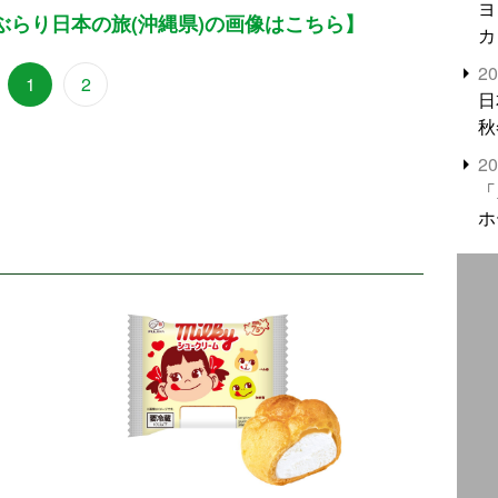
ヨ
ぶらり日本の旅(沖縄県)の画像はこちら】
カ
2
1
2
日
秋
2
「
ホ