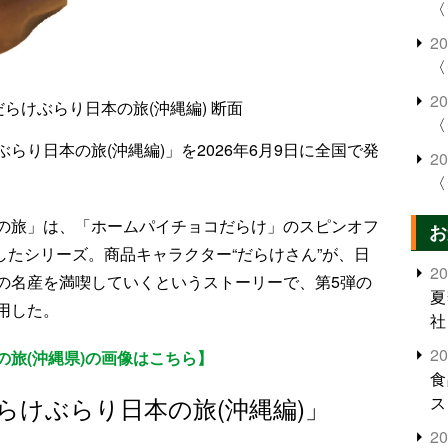
〈
2
〈
2
らけぶらり日本の旅(沖縄編) 断面
〈
り日本の旅(沖縄編)」を2026年6月9日に全国で発
2
〈
の旅」は、「ホームパイチョコだらけ」のスピンオフ
お
トしたシリーズ。商品キャラクター“だらけさん”が、日
2
の名産を満喫していくというストーリーで、第5弾の
夏
用した。
社
2
旅(沖縄県)の画像はこちら】
食
らけぶらり日本の旅(沖縄編)」
ス
2