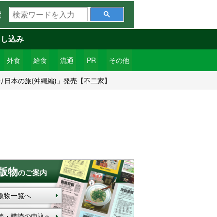
検
索
索
ワ
申し込み
ー
ド
外食
給食
流通
PR
その他
を
日本の旅(沖縄編)」発売【不二家】
入
力
版物
のご案内
版物一覧へ
読・購読の申込へ