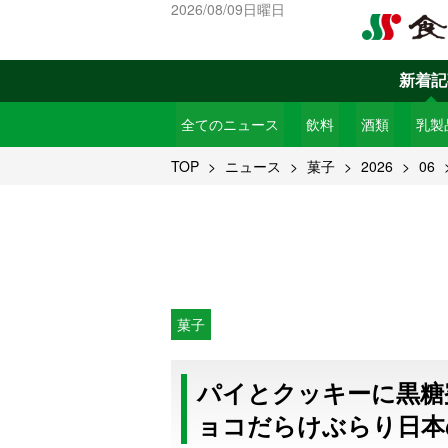
2026/08/09日曜日
新着記
全てのニュース
飲料
酒類
乳製
TOP
ニュース
菓子
2026
06
菓子
パイとクッキーに黒糖
ョコだらけぶらり日本