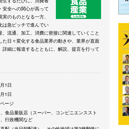
発生するたびに、消費者
・安全への関心が高って
現実のものとなる一方、
化は急ピッチで進んでい
産、流通、加工、消費に密接に関連していくこと
した日々変化する食品業界の動きや、業界が直面
、詳細に報道するとともに、解説、提言を行って
3月1日
3月1日
6ページ
卸、食品量販店（スーパー、コンビニエンススト
食、行政機関など
直配（当日朝配達）、その他地域は第3種郵便に