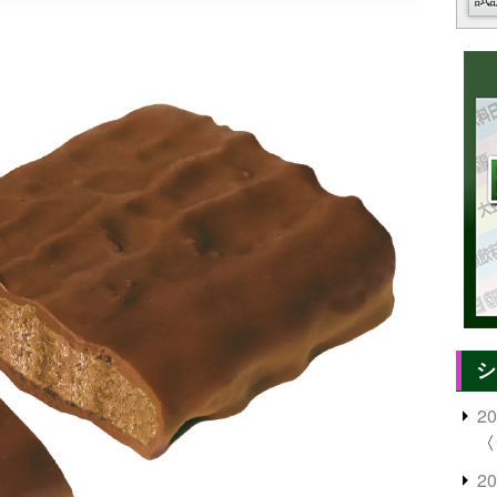
シ
2
〈
2