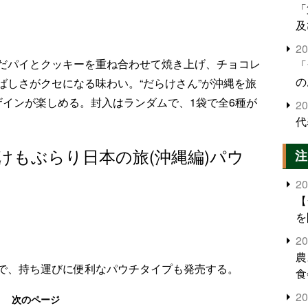
「
及
2
だパイとクッキーを重ね合わせて焼き上げ、チョコレ
「
の
ばしさがクセになる味わい。“だらけさん”が沖縄を旅
ザインが楽しめる。封入はランダムで、1袋で全6種が
2
代
けもぶらり日本の旅(沖縄編)パウ
注
2
【
を
2
農
で、持ち運びに便利なパウチタイプも発売する。
食
界
2
次のページ
米