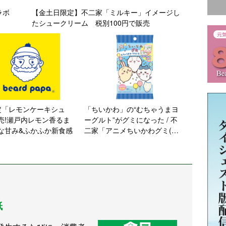
コラボ
【金土日限定】不二家「ミルキー」イメージし
たシュークリーム 税別100円で販売
定「レモンケーキシュ
「ちいかわ」の“むちゃうまヨ
売!瀬戸内レモン香るま
ーグルト”がグミになった / 不
な甘み&ふかふか新食感
二家「アニメちいかわグミ(む
ちゃうまヨーグルト味)」発売
紙