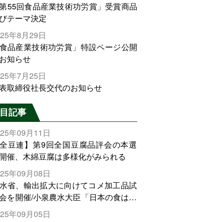
第55回食品産業技術功労賞」受賞商品
びテーマ決定
025年8月29日
食品産業技術功労賞」特設ページ公開
お知らせ
025年7月25日
表取締役社長交代のお知らせ
目記事
025年09月11日
全豆連】第9回全国豆腐品評会の本選
開催、木綿豆腐は多様化がみられる
025年09月08日
水省、輸出拡大に向けてコメ加工品試
会を開催/小泉農水大臣「日本の食は世
でトップをとれる。米増産に向けて、
025年09月05日
輸出需要の拡大を」