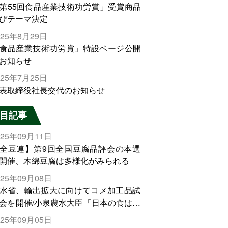
第55回食品産業技術功労賞」受賞商品
びテーマ決定
025年8月29日
食品産業技術功労賞」特設ページ公開
お知らせ
025年7月25日
表取締役社長交代のお知らせ
目記事
025年09月11日
全豆連】第9回全国豆腐品評会の本選
開催、木綿豆腐は多様化がみられる
025年09月08日
水省、輸出拡大に向けてコメ加工品試
会を開催/小泉農水大臣「日本の食は世
でトップをとれる。米増産に向けて、
025年09月05日
輸出需要の拡大を」