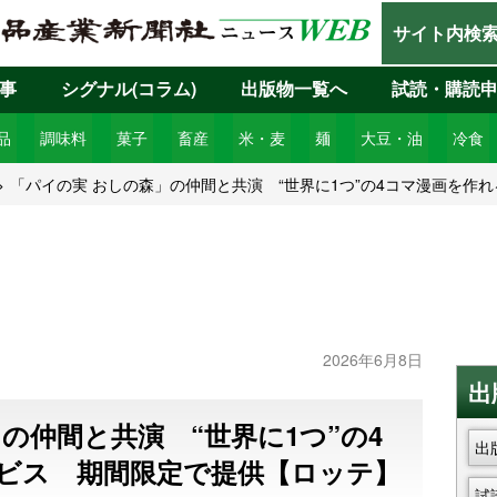
サイト内検
事
シグナル(コラム)
出版物一覧へ
試読・購読
品
調味料
菓子
畜産
米・麦
麺
大豆・油
冷食
「パイの実 おしの森」の仲間と共演 “世界に1つ”の4コマ漫画を作
2026年6月8日
出
の仲間と共演 “世界に1つ”の4
出
ビス 期間限定で提供【ロッテ】
試