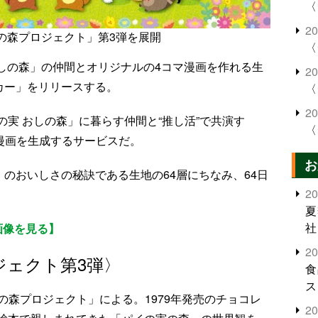
〈
2
の森プロジェクト」第3弾を展開
〈
おしの森」の仲間とオリジナルの4コマ漫画を作れる生
2
ーカー」をリリースする。
〈
2
実 おしの森」に暮らす仲間と“推し活”で共演す
〈
マ漫画を生成するサービスだ。
お
」のおいしさの秘訣である生地の64層にちなみ、64日
2
夏
社
画像を見る】
2
ジェクト第3弾〉
食
ス
しの森プロジェクト」による。1979年発売のチョコレ
2