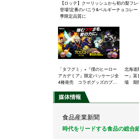
【ロッテ】クーリッシュから初の梨フレ
登場!定番のバニラ&ベルギーチョコレー
季限定品質に
「タフグミ」×『僕のヒーロー
北海道
アカデミア』限定パッケージ全
ー』富
4種発売 コラボグッズのプレ
場 期
ゼント企画も【カバヤ食品】
媒体情報
食品産業新聞
時代をリードする食品の総合