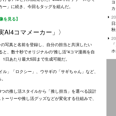
ヨ
ーカー」に続き、今回もタッグを組んだ。
カ
2
画像を見る】
日
秋
AI4コマメーカー」〉
2
「
自分の写真と名前を登録し、自分の担当と共演したい
ホ
と、数十秒でオリジナルの“推し活”4コマ漫画を自
、1日あたり最大5回まで生成可能だ。
イル」「ロクシー」、ウサギの「サギちゃん」など、
る。
8つの推し活スタイルから「推し担当」を選べる設計
ストーリーや推し活グッズなどが変化する仕組みで、