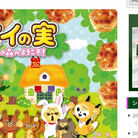
シ
2
〈
2