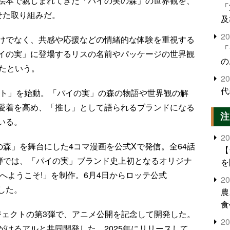
絵本で親しまれてきた「パイの実の森」の世界観を、
「
せた取り組みだ。
及
2
けでなく、共感や応援などの情緒的な体験を重視する
「
イの実」に登場するリスの名前やパッケージの世界観
の
れたという。
2
代
クト」を始動。「パイの実」の森の物語や世界観の解
愛着を高め、「推し」として語られるブランドになる
注
いる。
2
の森」を舞台にした4コマ漫画を公式Xで発信。全64話
【
2弾では、「パイの実」ブランド史上初となるオリジナ
を
へようこそ!」を制作。6月4日からロッテ公式
2
始した。
農
食
ジェクトの第3弾で、アニメ公開を記念して開発した。
界
2
けるアルと共同開発した。2025年にリリースして
米