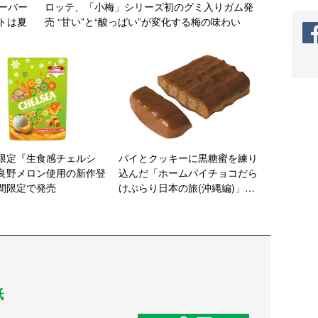
ーバー
ロッテ、「小梅」シリーズ初のグミ入りガム発
トは夏
売 “甘い”と“酸っぱい”が変化する梅の味わい
限定『生食感チェルシ
パイとクッキーに黒糖蜜を練り
良野メロン使用の新作登
込んだ「ホームパイチョコだら
間限定で発売
けぶらり日本の旅(沖縄編)」発
売【不二家】
紙