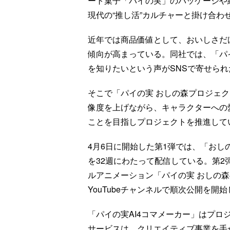
ート菓子「パイの実」のパッケージや
現代の“推し活”カルチャーと掛け合わ
近年では商品価値として、おいしさだ
傾向が高まっている。同社では、「パ
を知りたいという声がSNSで寄せら
そこで「パイの実 おしの森プロジェ
像度を上げながら、キャラクターへの
ことを目指しプロジェクトを推進して
4月6日に開始した第1弾では、「おし
を32週にわたって配信している。第
ルアニメーション「パイの実 おしの森
YouTubeチャンネルで順次公開を開
「パイの実AI4コマメーカー」はプロ
サービスは、クリエイティブ事業を手が