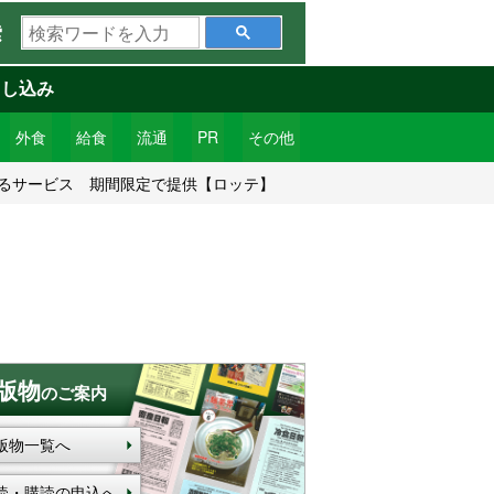
検
索
索
ワ
申し込み
ー
ド
外食
給食
流通
PR
その他
を
れるサービス 期間限定で提供【ロッテ】
入
力
版物
のご案内
版物一覧へ
読・購読の申込へ