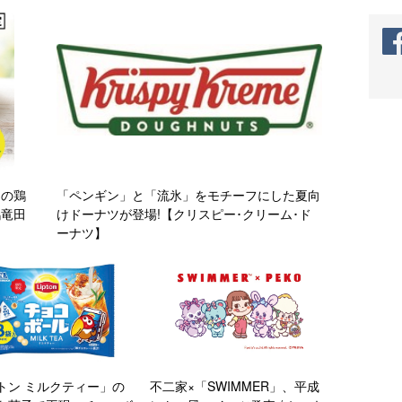
タの鶏
「ペンギン」と「流氷」をモチーフにした夏向
鶏竜田
けドーナツが登場!【クリスピー･クリーム･ド
ーナツ】
トン ミルクティー」の
不二家×「SWIMMER」、平成