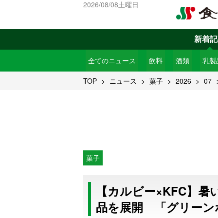
2026/08/08土曜日
新着記
全てのニュース
飲料
酒類
乳製
TOP
ニュース
菓子
2026
07
菓子
【カルビー×KFC】
品を展開 「グリーン