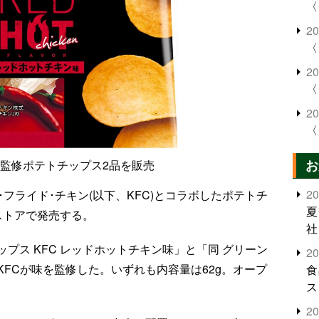
〈
2
〈
2
〈
2
〈
お
C監修ポテトチップス2品を販売
2
フライド･チキン(以下、KFC)とコラボしたポテトチ
夏
ストアで発売する。
社
プス KFC レッドホットチキン味」と「同 グリーン
2
FCが味を監修した。いずれも内容量は62g。オープ
食
ス
。
2