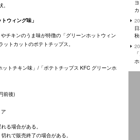
ヨ
状。
カ
ホットウィング味」
2
日
クやチキンのうま味が特徴の「グリーンホットウィン
秋
ラットカットのポテトチップス。
2
「
ホ
ホットチキン味」/「ポテトチップス KFC グリーンホ
円前後)
トア
遅れる場合がある。
り切れで販売終了の場合がある。