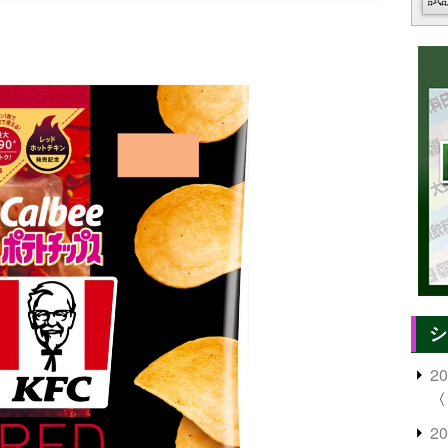
シ
2
〈
2