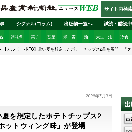
サイト内検
事
シグナル(コラム)
出版物一覧へ
試読・購読
品
調味料
菓子
畜産
米・麦
麺
大豆・油
冷食
【カルビー×KFC】暑い夏を想定したポテトチップス2品を展開 「
2026年7月3日
出
暑い夏を想定したポテトチップス2
出
ホットウィング味」が登場
試