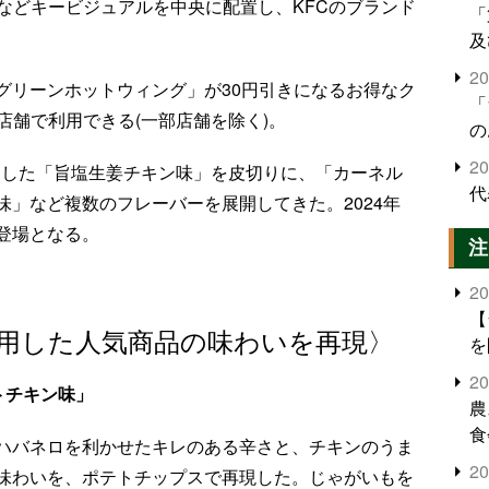
などキービジュアルを中央に配置し、KFCのブランド
「
及
2
グリーンホットウィング」が30円引きになるお得なク
「
店舗で利用できる(一部店舗を除く)。
の
2
発売した「旨塩生姜チキン味」を皮切りに、「カーネル
代
」など複数のフレーバーを展開してきた。2024年
登場となる。
注
2
【
用した人気商品の味わいを再現〉
を
2
トチキン味」
農
食
ハバネロを利かせたキレのある辛さと、チキンのうま
界
2
味わいを、ポテトチップスで再現した。じゃがいもを
米