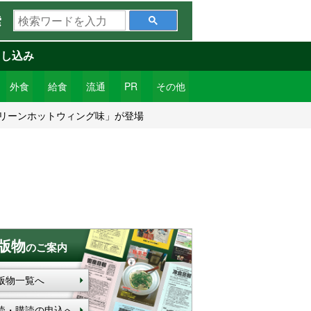
検
索
索
ワ
申し込み
ー
ド
外食
給食
流通
PR
その他
を
グリーンホットウィング味」が登場
入
力
版物
のご案内
版物一覧へ
読・購読の申込へ