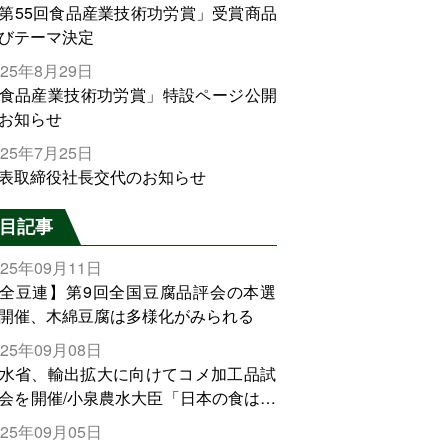
第55回食品産業技術功労賞」受賞商品
びテーマ決定
025年8月29日
食品産業技術功労賞」特設ページ公開
お知らせ
025年7月25日
表取締役社長交代のお知らせ
目記事
025年09月11日
全豆連】第9回全国豆腐品評会の本選
開催、木綿豆腐は多様化がみられる
025年09月08日
水省、輸出拡大に向けてコメ加工品試
会を開催/小泉農水大臣「日本の食は世
でトップをとれる。米増産に向けて、
025年09月05日
輸出需要の拡大を」