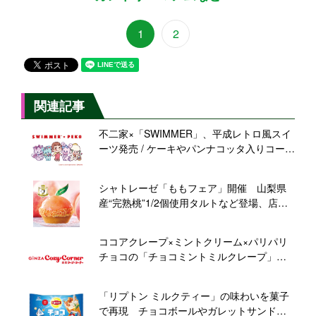
1
2
関連記事
不二家×「SWIMMER」、平成レトロ風スイ
ーツ発売 / ケーキやパンナコッタ入りコーヒ
ーゼリーなど、限定グッズも
シャトレーゼ「ももフェア」開催 山梨県
産“完熟桃”1/2個使用タルトなど登場、店舗
で仕上げる限定ケーキも
ココアクレープ×ミントクリーム×パリパリ
チョコの「チョコミントミルクレープ」、
ミント感を向上して新発売!【銀座コージー
コーナー】
「リプトン ミルクティー」の味わいを菓子
で再現 チョコボールやガレットサンドな