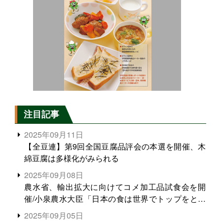
注目記事
2025年09月11日
【全豆連】第9回全国豆腐品評会の本選を開催、木
綿豆腐は多様化がみられる
2025年09月08日
農水省、輸出拡大に向けてコメ加工品試食会を開
催/小泉農水大臣「日本の食は世界でトップをとれ
る。米増産に向けて、米輸出需要の拡大を」
2025年09月05日