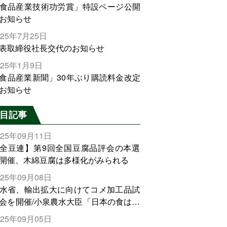
食品産業技術功労賞」特設ページ公開
お知らせ
025年7月25日
表取締役社長交代のお知らせ
025年1月9日
食品産業新聞」30年ぶり購読料金改定
お知らせ
目記事
025年09月11日
全豆連】第9回全国豆腐品評会の本選
開催、木綿豆腐は多様化がみられる
025年09月08日
水省、輸出拡大に向けてコメ加工品試
会を開催/小泉農水大臣「日本の食は世
でトップをとれる。米増産に向けて、
025年09月05日
輸出需要の拡大を」