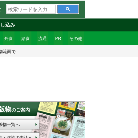
検
索
索
ワ
申し込み
ー
ド
外食
給食
流通
PR
その他
を
物流面で
入
力
版物
のご案内
版物一覧へ
読・購読の申込へ