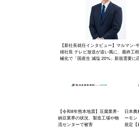
【新社長就任インタビュー】マルマン･
雄社長 テレビ放送が追い風に、最終工
械化で「国産生 減塩 20%」新規需要に
【令和8年熊本地震】豆腐業界･
日本農
納豆業界の状況、製造工場や物
ーモン
流センターで被害
規定【