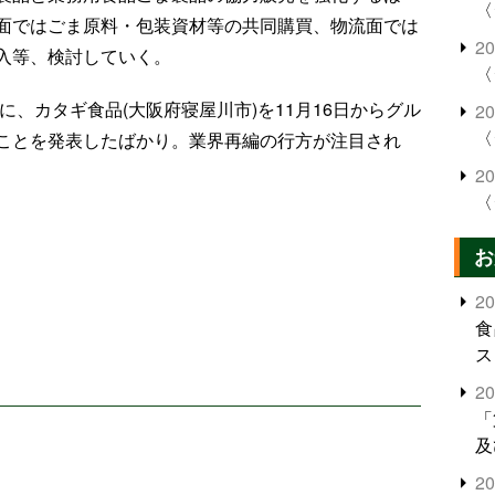
〈
面ではごま原料・包装資材等の共同購買、物流面では
2
入等、検討していく。
〈
に、カタギ食品(大阪府寝屋川市)を11月16日からグル
2
〈
ことを発表したばかり。業界再編の行方が注目され
2
〈
〉
お
2
食
ス
2
「
及
2