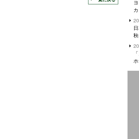
ヨ
カ
2
日
秋
2
「
ホ