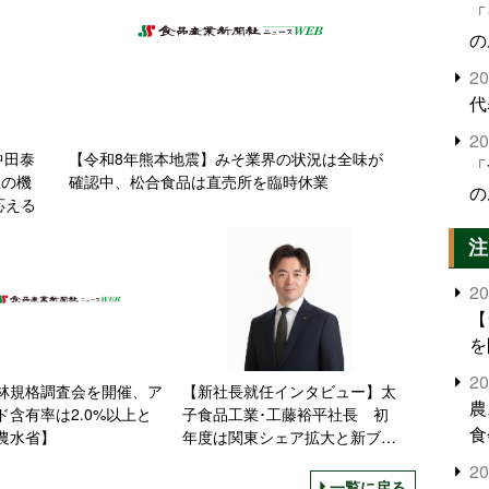
「
の
2
代
2
中田泰
【令和8年熊本地震】みそ業界の状況は全味が
「
程の機
確認中、松合食品は直売所を臨時休業
の
応える
注
2
【
を
2
林規格調査会を開催、ア
【新社長就任インタビュー】太
農
ド含有率は2.0%以上と
子食品工業･工藤裕平社長 初
食
農水省】
年度は関東シェア拡大と新ブラ
界
ンド定着に注力、次世代プロテ
2
イン源で世界救う
米
一覧に戻る