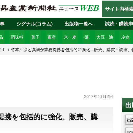
サイト内検
事
シグナル(コラム)
出版物一覧へ
試読・購読
品
調味料
菓子
畜産
米・麦
麺
大豆・油
冷食
11
竹本油脂と真誠が業務提携を包括的に強化、販売、購買・調達、
2017年11月2日
出
提携を包括的に強化、販売、購
出
試