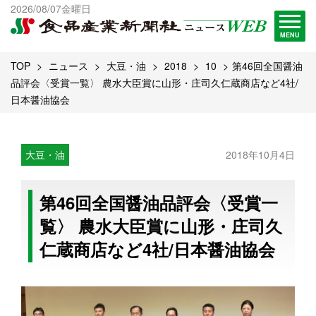
出版物一覧へ
2026/08/07金曜日
試読・購読申し込み
MENU
TOP
ニュース
大豆・油
2018
10
第46回全国醤油
品評会〈受賞一覧〉 農水大臣賞に山形・庄司久仁蔵商店など4社/
日本醤油協会
大豆・油
2018年10月4日
第46回全国醤油品評会〈受賞一
覧〉 農水大臣賞に山形・庄司久
仁蔵商店など4社/日本醤油協会