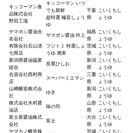
キッコーマン いつ
キッコーマン食
でも新鮮
千葉
こいくちし
品株式会社
超特選 極旨しょう
県
ょうゆ
野田工場
ゆ
ヤマボシ醤油合
福島
こいくちし
ヤマボシ醤油 吟上
名会社
県
ょうゆ
有限会社石山清
フジトミ 特選しょ
茨城
こいくちし
七商店
うゆ 潮来
県
ょうゆ
新潟県醤油協業
新潟
こいくちし
良寛ひしお
組合
県
ょうゆ
合資会社西村商
三重
こいくちし
スーパーミエマン
店
県
ょうゆ
山﨑醸造株式会
新潟
こいくちし
ゆき
社
県
ょうゆ
株式会社木村醤
山形
こいくちし
味の司
油店
県
ょうゆ
富士甚醤油株式
大分
こいくちし
富士
会社
県
ょうゆ
ヤマカノ醸造株
宮城
こいくちし