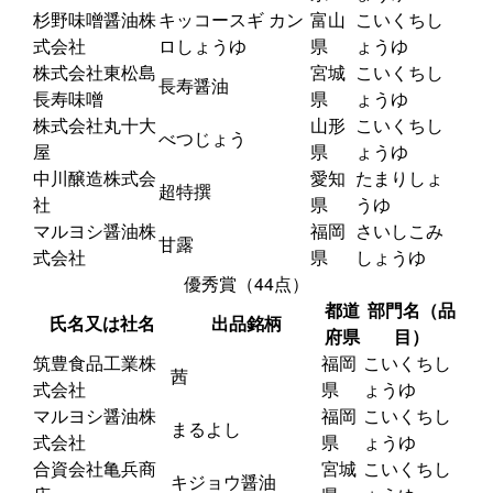
杉野味噌醤油株
キッコースギ カン
富山
こいくちし
式会社
ロしょうゆ
県
ょうゆ
株式会社東松島
宮城
こいくちし
長寿醤油
長寿味噌
県
ょうゆ
株式会社丸十大
山形
こいくちし
べつじょう
屋
県
ょうゆ
中川醸造株式会
愛知
たまりしょ
超特撰
社
県
うゆ
マルヨシ醤油株
福岡
さいしこみ
甘露
式会社
県
しょうゆ
優秀賞（44点）
都道
部門名（品
氏名又は社名
出品銘柄
府県
目）
筑豊食品工業株
福岡
こいくちし
茜
式会社
県
ょうゆ
マルヨシ醤油株
福岡
こいくちし
まるよし
式会社
県
ょうゆ
合資会社亀兵商
宮城
こいくちし
キジョウ醤油