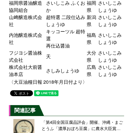
福岡県醤油醸造
さいしこみ ふくお
福岡
さいしこみ
協同組合
か
県
しょうゆ
山﨑醸造株式会
超特選 二段仕込み
新潟
さいしこみ
社
しょうゆ
県
しょうゆ
キッコーツル 超特
内池醸造株式会
福島
さいしこみ
選
社
県
しょうゆ
再仕込醤油
フジヨシ醤油株
大分
さいしこみ
天
式会社
県
しょうゆ
株式会社大前醤
広島
さいしこみ
さしみしょうゆ
油本店
県
しょうゆ
〈大豆油糧日報 2018年月日付より〉
関連記事
「第4回全国豆腐品評会」開催、沖縄・まご
とうふ「濃厚おぼろ豆腐」に農水大臣賞