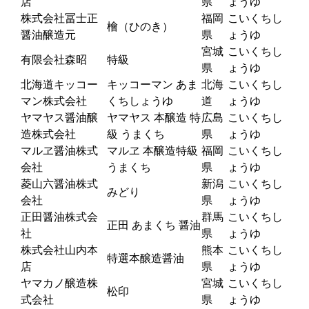
店
県
ょうゆ
株式会社冨士正
福岡
こいくちし
檜（ひのき）
醤油醸造元
県
ょうゆ
宮城
こいくちし
有限会社森昭
特級
県
ょうゆ
北海道キッコー
キッコーマン あま
北海
こいくちし
マン株式会社
くちしょうゆ
道
ょうゆ
ヤマヤス醤油醸
ヤマヤス 本醸造 特
広島
こいくちし
造株式会社
級 うまくち
県
ょうゆ
マルヱ醤油株式
マルヱ 本醸造特級
福岡
こいくちし
会社
うまくち
県
ょうゆ
菱山六醤油株式
新潟
こいくちし
みどり
会社
県
ょうゆ
正田醤油株式会
群馬
こいくちし
正田 あまくち 醤油
社
県
ょうゆ
株式会社山内本
熊本
こいくちし
特選本醸造醤油
店
県
ょうゆ
ヤマカノ醸造株
宮城
こいくちし
松印
式会社
県
ょうゆ