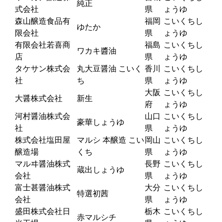
純正
式会社
県
ょうゆ
森山醸造食品有
福岡
こいくちし
ゆたか
限会社
県
ょうゆ
有限会社若喜商
福島
こいくちし
ワカキ醬油
店
県
ょうゆ
タケサン株式会
丸大豆醤油 こいく
香川
こいくちし
社
ち
県
ょうゆ
大阪
こいくちし
大醤株式会社
新生
府
ょうゆ
河村醤油株式会
山口
こいくちし
豪華しょうゆ
社
県
ょうゆ
株式会社塩田屋
マルシ 本醸造 こい
岡山
こいくちし
醸造場
くち
県
ょうゆ
マルヰ醤油株式
長野
こいくちし
蔵出しょうゆ
会社
県
ょうゆ
富士甚醤油株式
大分
こいくちし
特選初茜
会社
県
ょうゆ
盛田株式会社日
栃木
こいくちし
赤マルシチ