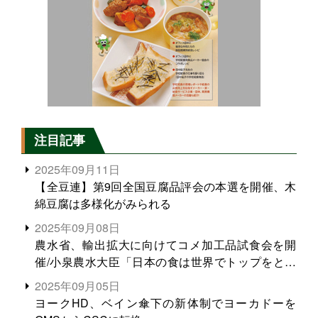
注目記事
2025年09月11日
【全豆連】第9回全国豆腐品評会の本選を開催、木
綿豆腐は多様化がみられる
2025年09月08日
農水省、輸出拡大に向けてコメ加工品試食会を開
催/小泉農水大臣「日本の食は世界でトップをとれ
る。米増産に向けて、米輸出需要の拡大を」
2025年09月05日
ヨークHD、ベイン傘下の新体制でヨーカドーを