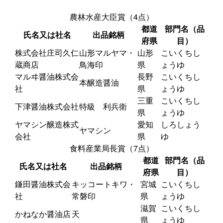
農林水産大臣賞（4点）
都道
部門名（品
氏名又は社名
出品銘柄
府県
目）
株式会社庄司久仁
山形マルヤマ・
山形
こいくちし
蔵商店
鳥海印
県
ょうゆ
マルヰ醤油株式会
長野
こいくちし
本醸造醤油
社
県
ょうゆ
三重
こいくちし
下津醤油株式会社
特級 利兵衛
県
ょうゆ
ヤマシン醸造株式
愛知
しろしょう
ヤマシン
会社
県
ゆ
食料産業局長賞（7点）
都道
部門名（品
氏名又は社名
出品銘柄
府県
目）
鎌田醤油株式会
キッコートキワ・
宮城
こいくちし
社
常磐印
県
ょうゆ
滋賀
こいくちし
かねなか醤油店
天
県
ょうゆ