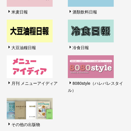
米麦日報
酒類飲料日報
大豆油糧日報
冷食日報
月刊 メニューアイディア
8080style（ハレバレスタイ
ル）
その他の出版物