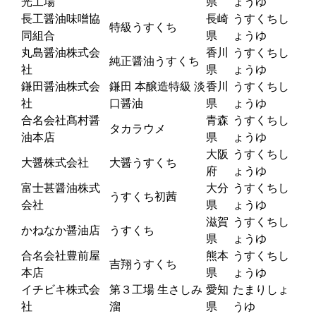
光工場
県
ょうゆ
長工醤油味噌協
長崎
うすくちし
特級うすくち
同組合
県
ょうゆ
丸島醤油株式会
香川
うすくちし
純正醤油うすくち
社
県
ょうゆ
鎌田醤油株式会
鎌田 本醸造特級 淡
香川
うすくちし
社
口醤油
県
ょうゆ
合名会社髙村醤
青森
うすくちし
タカラウメ
油本店
県
ょうゆ
大阪
うすくちし
大醤株式会社
大醤うすくち
府
ょうゆ
富士甚醤油株式
大分
うすくちし
うすくち初茜
会社
県
ょうゆ
滋賀
うすくちし
かねなか醤油店
うすくち
県
ょうゆ
合名会社豊前屋
熊本
うすくちし
吉翔うすくち
本店
県
ょうゆ
イチビキ株式会
第３工場 生さしみ
愛知
たまりしょ
社
溜
県
うゆ