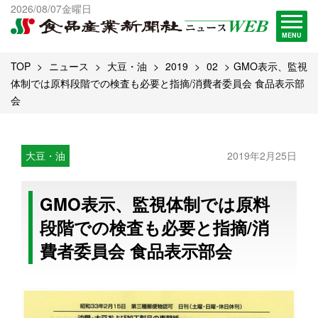
出版物一覧へ
2026/08/07金曜日
試読・購読申し込み
MENU
TOP
ニュース
大豆・油
2019
02
GMO表示、監視
体制では原料段階での検査も必要と指摘/消費者委員会 食品表示部
会
大豆・油
2019年2月25日
GMO表示、監視体制では原料
段階での検査も必要と指摘/消
費者委員会 食品表示部会