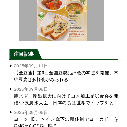
注目記事
2025年09月11日
【全豆連】第9回全国豆腐品評会の本選を開催、木
綿豆腐は多様化がみられる
2025年09月08日
農水省、輸出拡大に向けてコメ加工品試食会を開
催/小泉農水大臣「日本の食は世界でトップをとれ
る。米増産に向けて、米輸出需要の拡大を」
2025年09月05日
ヨークHD、ベイン傘下の新体制でヨーカドーを
GMSからCSCに転換