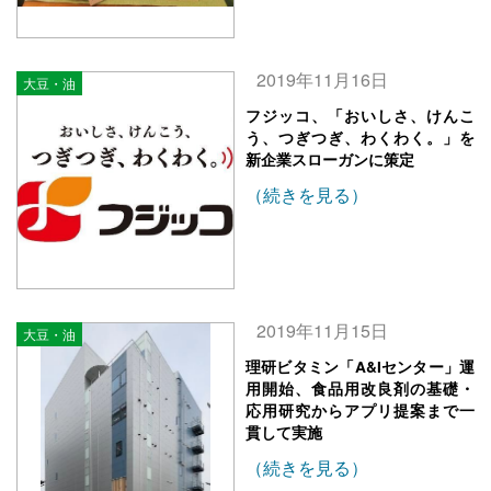
2019年11月16日
大豆・油
フジッコ、「おいしさ、けんこ
う、つぎつぎ、わくわく。」を
新企業スローガンに策定
（続きを見る）
2019年11月15日
大豆・油
理研ビタミン「A&Iセンター」運
用開始、食品用改良剤の基礎・
応用研究からアプリ提案まで一
貫して実施
（続きを見る）