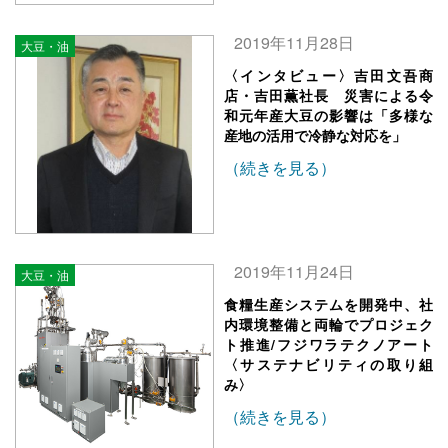
2019年11月28日
大豆・油
〈インタビュー〉吉田文吾商
店・吉田薫社長 災害による令
和元年産大豆の影響は「多様な
産地の活用で冷静な対応を」
（続きを見る）
2019年11月24日
大豆・油
食糧生産システムを開発中、社
内環境整備と両輪でプロジェク
ト推進/フジワラテクノアート
〈サステナビリティの取り組
み〉
（続きを見る）