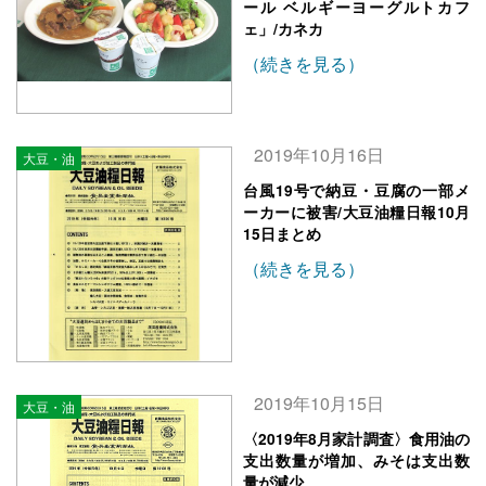
ール ベルギーヨーグルトカフ
ェ」/カネカ
（続きを見る）
2019年10月16日
大豆・油
台風19号で納豆・豆腐の一部メ
ーカーに被害/大豆油糧日報10月
15日まとめ
（続きを見る）
2019年10月15日
大豆・油
〈2019年8月家計調査〉食用油の
支出数量が増加、みそは支出数
量が減少