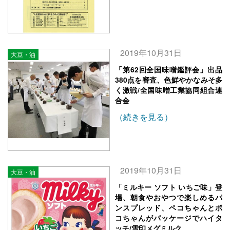
2019年10月31日
大豆・油
「第62回全国味噌鑑評会」出品
380点を審査、色鮮やかなみそ多
く激戦/全国味噌工業協同組合連
合会
（続きを見る）
2019年10月31日
大豆・油
「ミルキー ソフト いちご味」登
場、朝食やおやつで楽しめるパ
ンスプレッド、ペコちゃんとポ
コちゃんがパッケージでハイタ
ッチ/雪印メグミルク