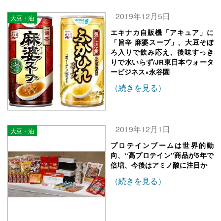
2019年12月5日
大豆・油
エキナカ自販機「アキュア」に
「旨辛 麻婆スープ」、大豆そぼ
ろ入りで飲み応え、後味すっき
りで水いらず/JR東日本ウォータ
ービジネス×永谷園
（続きを見る）
2019年12月1日
大豆・油
プロテインブームは世界的動
向、“高プロテイン”商品が5年で
倍増、今後はアミノ酸に注目か
（続きを見る）