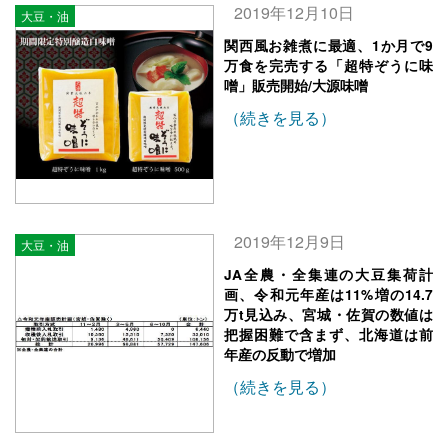
2019年12月10日
大豆・油
関西風お雑煮に最適、1か月で9
万食を完売する「超特ぞうに味
噌」販売開始/大源味噌
（続きを見る）
2019年12月9日
大豆・油
JA全農・全集連の大豆集荷計
画、令和元年産は11%増の14.7
万t見込み、宮城・佐賀の数値は
把握困難で含まず、北海道は前
年産の反動で増加
（続きを見る）