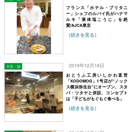
フランス「ホテル・ブリタニ
ー」シェフのルバイ氏がハナマ
ルキ「液体塩こうじ」を絶
賛/AJCA東京
（続きを見る）
2019年12月16日
大豆・油
おとうふ工房いしかわ直営
「KODOMOG」1号店が“ノック
ス横浜弥生台”にオープン、スタ
バ・ツタヤと併設、コンセプト
は「子どもがもぐもぐ食べる」
（続きを見る）