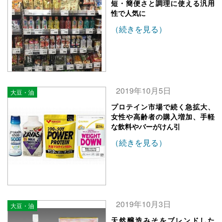
短・簡便さと調理に使える汎用
性で人気に
（続きを見る）
2019年10月5日
大豆・油
プロテイン市場で続く急拡大、
女性や高齢者の購入増加、手軽
な飲料やバーがけん引
（続きを見る）
2019年10月3日
大豆・油
天然醸造みそをブレンドした