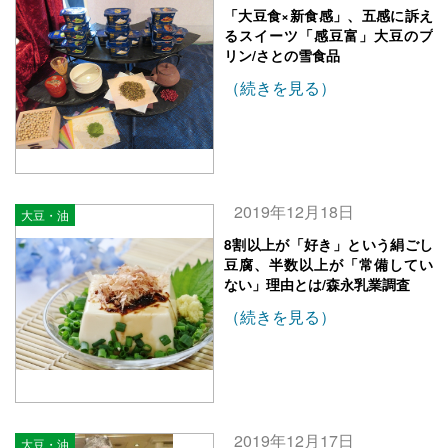
「大豆食×新食感」、五感に訴え
るスイーツ「感豆富」大豆のプ
リン/さとの雪食品
（続きを見る）
2019年12月18日
大豆・油
8割以上が「好き」という絹ごし
豆腐、半数以上が「常備してい
ない」理由とは/森永乳業調査
（続きを見る）
2019年12月17日
大豆・油