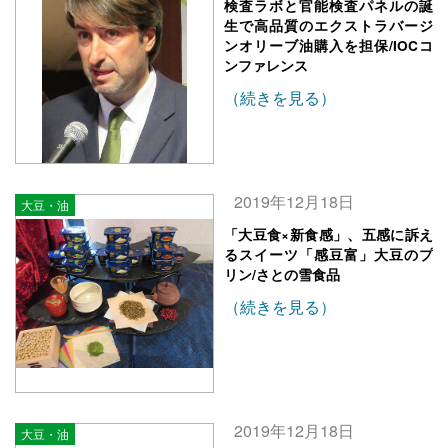
検査ラボと官能検査パネルの誕
生で高品質のエクストラバージ
ンオリーブ油購入を担保/IOCコ
ンファレンス
（続きを見る）
2019年12月18日
大豆・油
「大豆食×新食感」、五感に訴え
るスイーツ「感豆富」大豆のプ
リン/さとの雪食品
（続きを見る）
2019年12月18日
大豆・油