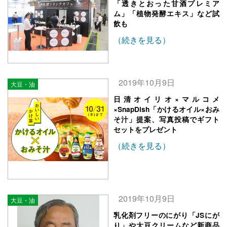
「透きとおった甘酒プレミア
ム」「植物発酵エキス」など試
飲も
（続きを見る）
2019年10月9日
大豆・油
日清オイリオ×マルコメ
×SnapDish「かけるオイル×おみ
そ汁」提案、写真投稿でギフト
セットをプレゼント
（続きを見る）
2019年10月9日
大豆・油
乳化剤フリーのにがり「JSにが
り」や大豆クリームなど新商品