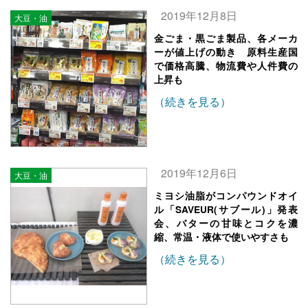
2019年12月8日
大豆・油
金ごま・黒ごま製品、各メーカ
ーが値上げの動き 原料生産国
で価格高騰、物流費や人件費の
上昇も
（続きを見る）
2019年12月6日
大豆・油
ミヨシ油脂がコンパウンドオイ
ル「SAVEUR(サブール)」発表
会、バターの甘味とコクを濃
縮、常温・液体で使いやすさも
（続きを見る）