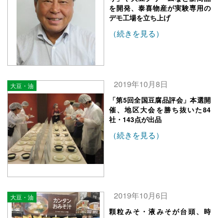
を開発、泰喜物産が実験専用の
デモ工場を立ち上げ
（続きを見る）
2019年10月8日
大豆・油
「第5回全国豆腐品評会」本選開
催、地区大会を勝ち抜いた84
社・143点が出品
（続きを見る）
2019年10月6日
大豆・油
顆粒みそ・液みそが台頭、時