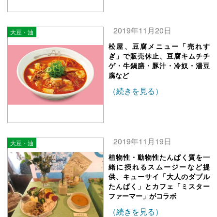
2019年11月20日
大豆・油
松屋、豆腐メニュー「売れす
ぎ」で販売休止、豆腐キムチチ
ゲ・牛鍋膳・豚汁・冷奴・湯豆
腐など
（続きを見る）
2019年11月19日
大豆・油
植物性・動物性たんぱく質を一
緒に摂れるスムージーなど提
供、キューサイ「大人のダブル
たんぱく」とカフェ「ミスター
ファーマー」がコラボ
（続きを見る）