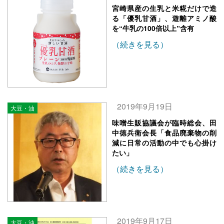
宮崎県産の生乳と米糀だけで造
る「優乳甘酒」、遊離アミノ酸
を“牛乳の100倍以上”含有
（続きを見る）
2019年9月19日
大豆・油
味噌生販協議会が臨時総会、田
中徳兵衛会長「食品廃棄物の削
減に日常の活動の中でも心掛け
たい」
（続きを見る）
2019年9月17日
大豆・油