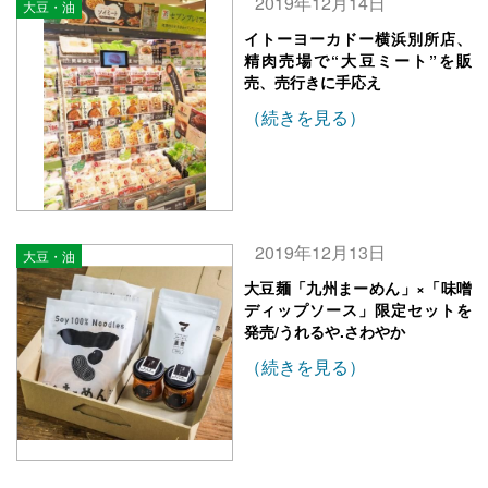
2019年12月14日
大豆・油
イトーヨーカドー横浜別所店、
精肉売場で“大豆ミート”を販
売、売行きに手応え
（続きを見る）
2019年12月13日
大豆・油
大豆麺「九州まーめん」×「味噌
ディップソース」限定セットを
発売/うれるや.さわやか
（続きを見る）