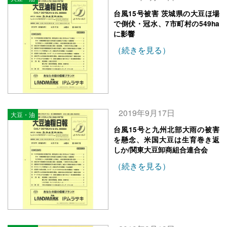
台風15号被害 茨城県の大豆ほ場
で倒伏・冠水、7市町村の549ha
に影響
（続きを見る）
2019年9月17日
大豆・油
台風15号と九州北部大雨の被害
を懸念、米国大豆は生育巻き返
しか/関東大豆卸商組合連合会
（続きを見る）