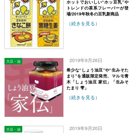
ホットでおいしい“ホッ豆乳”や
トレンドの茶系フレーバーが登
場/2019年秋冬の豆乳新商品
（続きを見る）
2019年9月26日
大豆・油
希少な“しょう油豆”や“生みそた
まり”を通販限定発売、マルモ青
木「しょう油豆 家伝」「生みそ
たまり 雫」
（続きを見る）
2019年9月20日
大豆・油