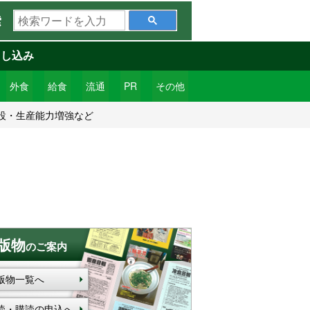
検
索
索
ワ
申し込み
ー
ド
外食
給食
流通
PR
その他
を
設・生産能力増強など
入
力
版物
のご案内
版物一覧へ
読・購読の申込へ