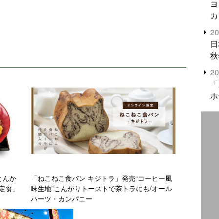
ヨ
カ
2
日
秋
2
「
ホ
「ねこねこ食パン キジトラ」発売“コーヒー風
定食」
味生地”こんがりトーストで茶トラにも/オール
ハーツ・カンパニー