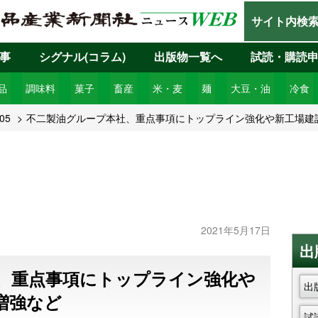
サイト内検
事
シグナル(コラム)
出版物一覧へ
試読・購読
品
調味料
菓子
畜産
米・麦
麺
大豆・油
冷食
05
不二製油グループ本社、重点事項にトップライン強化や新工場建
2021年5月17日
出
、重点事項にトップライン強化や
出
増強など
試