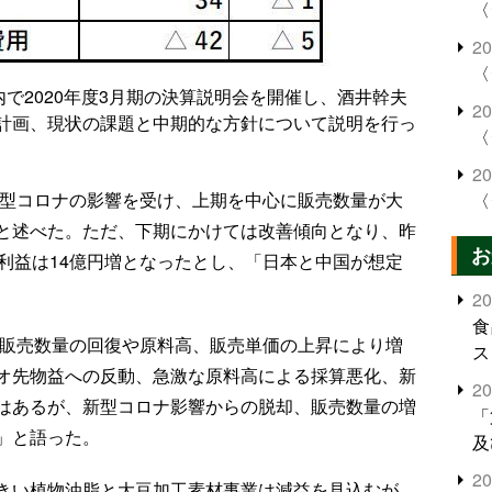
〈
2
〈
内で2020年度3月期の決算説明会を開催し、酒井幹夫
2
計画、現状の課題と中期的な方針について説明を行っ
〈
2
新型コロナの影響を受け、上期を中心に販売数量が大
〈
と述べた。ただ、下期にかけては改善傾向となり、昨
お
利益は14億円増となったとし、「日本と中国が想定
2
食
は販売数量の回復や原料高、販売単価の上昇により増
ス
オ先物益への反動、急激な原料高による採算悪化、新
2
はあるが、新型コロナ影響からの脱却、販売数量の増
「
」と語った。
及
2
きい植物油脂と大豆加工素材事業は減益を見込むが、