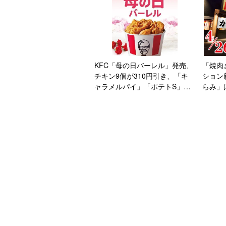
KFC「母の日バーレル」発売、
「焼肉
チキン9個が310円引き、「キ
ション
ャラメルパイ」「ポテトS」追
らみ」は
加注文も/ケンタッキーフライ
もソロ
ドチキン
に1号