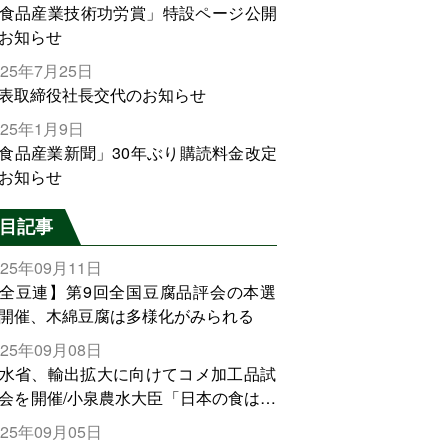
食品産業技術功労賞」特設ページ公開
お知らせ
025年7月25日
表取締役社長交代のお知らせ
025年1月9日
食品産業新聞」30年ぶり購読料金改定
お知らせ
目記事
025年09月11日
全豆連】第9回全国豆腐品評会の本選
開催、木綿豆腐は多様化がみられる
025年09月08日
水省、輸出拡大に向けてコメ加工品試
会を開催/小泉農水大臣「日本の食は世
でトップをとれる。米増産に向けて、
025年09月05日
輸出需要の拡大を」