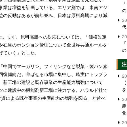
「
事業は増益を計画している。エリア別では、東南アジ
の
益の反動はあるが前年並み、日本は原料高騰により減
2
代
2
げた。まず、原料高騰への対応については、「価格改定
「
や在庫のポジション管理について全世界共通ルールを
の
げていく」とした。
注
「中国でマーガリン、フィリングなど製菓・製パン素
回復傾向だ。伸ばせる市場に集中し、確実にトップラ
2
、新工場の建設と既存事業の生産能力増強について
【
を
ツに建設中の機能剤新工場に注力する。ハラルド社で
投資による既存事業の生産能力の増強を図る」と述べ
2
農
食
界
2
米