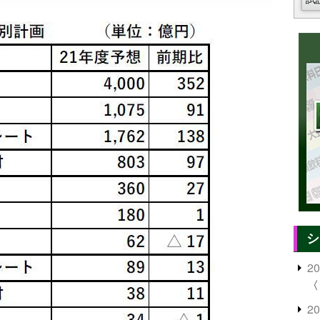
シ
2
〈
2