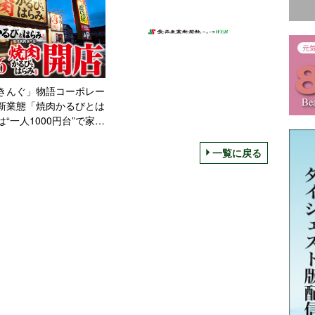
きんぐ」物語コーポレー
新業態「焼肉かるびとは
“一人1000円台”で家族
活も、埼玉県ふじみ野市
店
一覧に戻る