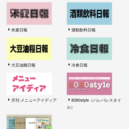
米麦日報
酒類飲料日報
大豆油糧日報
冷食日報
月刊 メニューアイディア
8080style（ハレバレスタイ
ル）