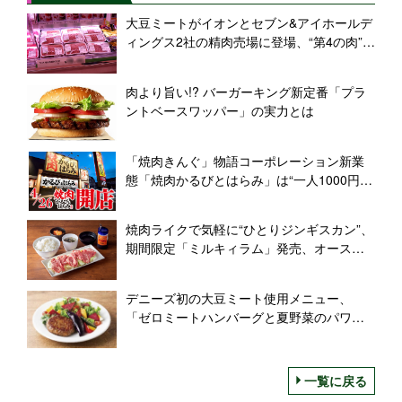
大豆ミートがイオンとセブン&アイホールデ
ィングス2社の精肉売場に登場、“第4の肉”へ
大きな一歩
肉より旨い!? バーガーキング新定番「プラ
ントベースワッパー」の実力とは
「焼肉きんぐ」物語コーポレーション新業
態「焼肉かるびとはらみ」は“一人1000円
台”で家族もソロ活も、埼玉県ふじみ野市に
1号店
焼肉ライクで気軽に“ひとりジンギスカン”、
期間限定「ミルキィラム」発売、オースト
ラリアから空輸の厚切りチルドラム
デニーズ初の大豆ミート使用メニュー、
「ゼロミートハンバーグと夏野菜のパワー
サラダ」登場
一覧に戻る