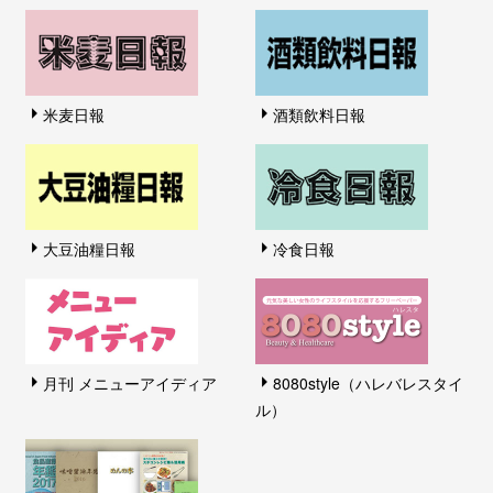
米麦日報
酒類飲料日報
大豆油糧日報
冷食日報
月刊 メニューアイディア
8080style（ハレバレスタイ
ル）