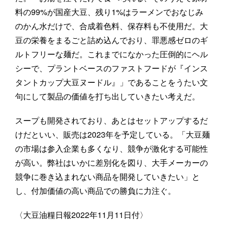
料の99%が国産大豆、残り1%はラーメンでおなじみ
のかん水だけで、合成着色料、保存料も不使用だ。大
豆の栄養をまるごと詰め込んでおり、罪悪感ゼロのギ
ルトフリーな麺だ。これまでになかった圧倒的にヘル
シーで、プラントベースのファストフードが『インス
タントカップ大豆ヌードル』」であることをうたい文
句にして製品の価値を打ち出していきたい考えだ。
スープも開発されており、あとはセットアップするだ
けだといい、販売は2023年を予定している。「大豆麺
の市場は参入企業も多くなり、競争が激化する可能性
が高い。弊社はいかに差別化を図り、大手メーカーの
競争に巻き込まれない商品を開発していきたい」と
し、付加価値の高い商品での勝負に力注ぐ。
〈大豆油糧日報2022年11月11日付〉