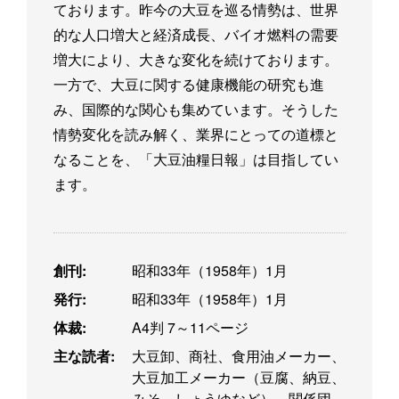
ております。昨今の大豆を巡る情勢は、世界
的な人口増大と経済成長、バイオ燃料の需要
増大により、大きな変化を続けております。
一方で、大豆に関する健康機能の研究も進
み、国際的な関心も集めています。そうした
情勢変化を読み解く、業界にとっての道標と
なることを、「大豆油糧日報」は目指してい
ます。
創刊:
昭和33年（1958年）1月
発行:
昭和33年（1958年）1月
体裁:
A4判 7～11ページ
主な読者:
大豆卸、商社、食用油メーカー、
大豆加工メーカー（豆腐、納豆、
みそ、しょうゆなど）、関係団