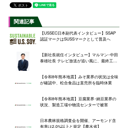
関連記事
【USSEC日本副代表インタビュー】SSAP
認証マークはSUSSマークとして普及へ
【新社長就任インタビュー】マルマン･中田
泰雄社長 テレビ放送が追い風に、最終工程
の機械化で「国産生 減塩 20%」新規需要に
応える
【令和8年熊本地震】みそ業界の状況は全味
が確認中、松合食品は直売所を臨時休業
【令和8年熊本地震】豆腐業界･納豆業界の
状況、製造工場や物流センターで被害
日本農林規格調査会を開催、アーモンド含
有率は2.0%以上と規定【農水省】