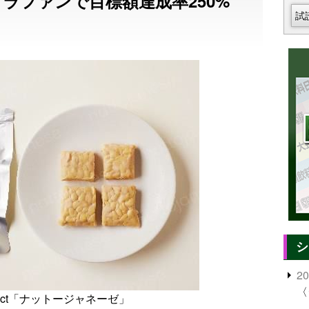
ラファンで目標額達成率250%
試
シ
2
〈
roject「ナットージャネーゼ」