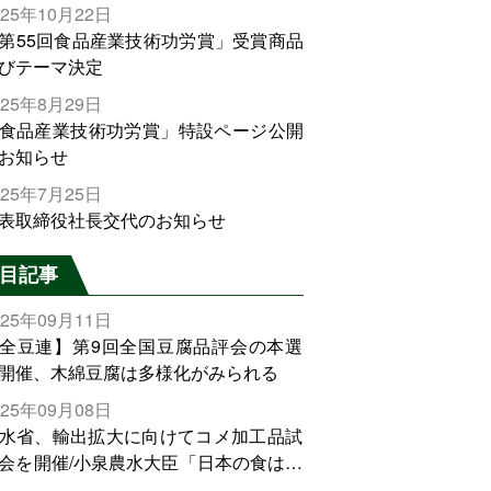
025年10月22日
第55回食品産業技術功労賞」受賞商品
びテーマ決定
025年8月29日
食品産業技術功労賞」特設ページ公開
お知らせ
025年7月25日
表取締役社長交代のお知らせ
目記事
025年09月11日
全豆連】第9回全国豆腐品評会の本選
開催、木綿豆腐は多様化がみられる
025年09月08日
水省、輸出拡大に向けてコメ加工品試
会を開催/小泉農水大臣「日本の食は世
でトップをとれる。米増産に向けて、