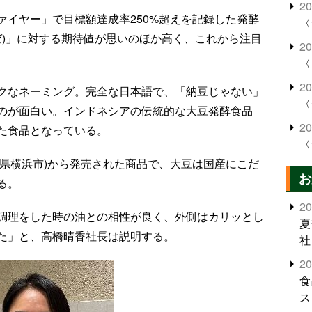
2
ァイヤー」で目標額達成率250%超えを記録した発酵
〈
ャネーゼ)」に対する期待値が思いのほか高く、これから注目
2
〈
2
クなネーミング。完全な日本語で、「納豆じゃない」
〈
のが面白い。インドネシアの伝統的な大豆発酵食品
2
た食品となっている。
〈
t(神奈川県横浜市)から発売された商品で、大豆は国産にこだ
お
る。
2
調理をした時の油との相性が良く、外側はカリッとし
夏
た」と、高橋晴香社長は説明する。
社
2
食
ス