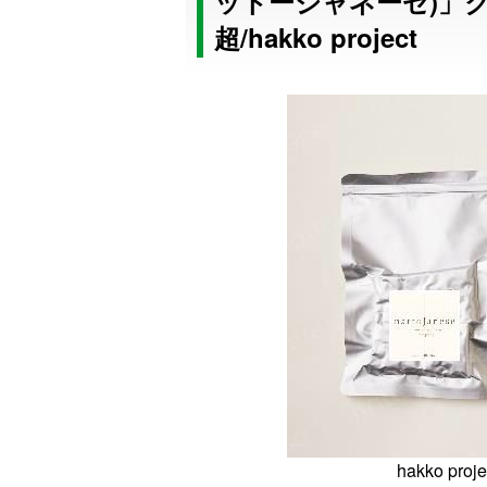
ットージャネーゼ)」ク
超/hakko project
hakko p