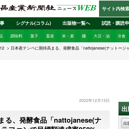
サイト内検
事
シグナル(コラム)
出版物一覧へ
試読・購読
品
調味料
菓子
畜産
米・麦
麺
大豆・油
冷食
12
日本産テンペに期待高まる、発酵食品「nattojanese(ナットー
2022年12月13日
出
、発酵食品「nattojanese(ナ
出