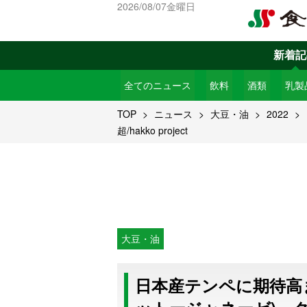
2026/08/07金曜日
新着記
全てのニュース
飲料
酒類
乳製
TOP
ニュース
大豆・油
2022
超/hakko project
大豆・油
日本産テンペに期待高まる