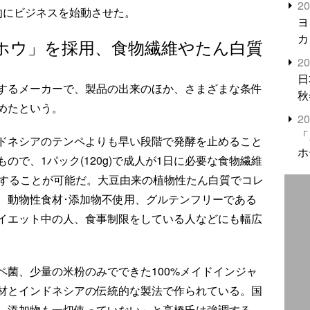
2
的にビジネスを始動させた。
米
ヨ
カ
ホウ」を採用、食物繊維やたん白質
2
日
するメーカーで、製品の出来のほか、さまざまな条件
秋
めたという。
2
「
ドネシアのテンペよりも早い段階で発酵を止めること
ホ
で、1パック(120g)で成人が1日に必要な食物繊維
取することが可能だ。大豆由来の植物性たん白質でコレ
、動物性食材･添加物不使用、グルテンフリーである
イエット中の人、食事制限をしている人などにも幅広
ペ菌、少量の米粉のみでできた100%メイドインジャ
材とインドネシアの伝統的な製法で作られている。国
、添加物も一切使っていない」と高橋氏は強調する。