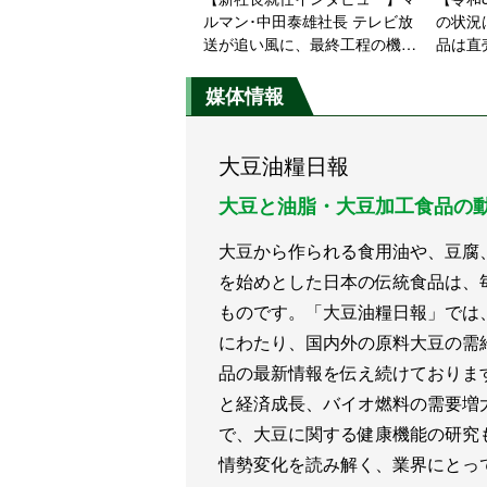
ルマン･中田泰雄社長 テレビ放
の状況
送が追い風に、最終工程の機械
品は直
化で「国産生 減塩 20%」新規
需要に応える
媒体情報
大豆油糧日報
大豆と油脂・大豆加工食品の
大豆から作られる食用油や、豆腐
を始めとした日本の伝統食品は、
ものです。「大豆油糧日報」では
にわたり、国内外の原料大豆の需
品の最新情報を伝え続けておりま
と経済成長、バイオ燃料の需要増
で、大豆に関する健康機能の研究
情勢変化を読み解く、業界にとっ