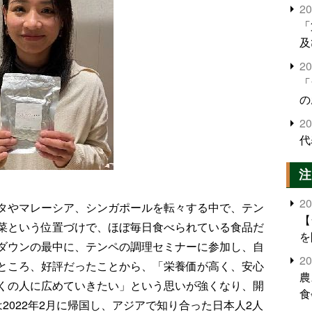
2
「
及
2
「
の
2
代
注
2
タやマレーシア、シンガポールを転々する中で、テン
【
菜という位置づけで、ほぼ毎日食べられている食品だ
を
ダウンの最中に、テンペの調理セミナーに参加し、自
2
ところ、好評だったことから、「栄養価が高く、安心
農
くの人に広めていきたい」という思いが強くなり、開
食
2022年2月に帰国し、アジアで知り合った日本人2人
界