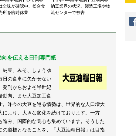
は全味が確認中、松合食
納豆業界の状況、製造工場や物
売所を臨時休業
流センターで被害
動向を伝える日刊専門紙
、納豆、みそ、しょうゆ
毎日の食卓に欠かせない
、発刊からおよそ半世紀
給動向、また大豆加工食
す。昨今の大豆を巡る情勢は、世界的な人口増大
大により、大きな変化を続けております。一方
も進み、国際的な関心も集めています。そうした
ての道標となることを、「大豆油糧日報」は目指