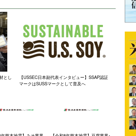
材とし
【USSEC日本副代表インタビュー】SSAP認証
マークはSUSSマークとして普及へ
8年熊本地震】みそ業界
【令和8年熊本地震】豆腐業界･