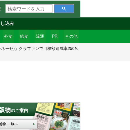
検
索
索
ワ
申し込み
ー
ド
外食
給食
流通
PR
その他
を
ジャネーゼ)」クラファンで目標額達成率250%
入
力
版物
のご案内
版物一覧へ