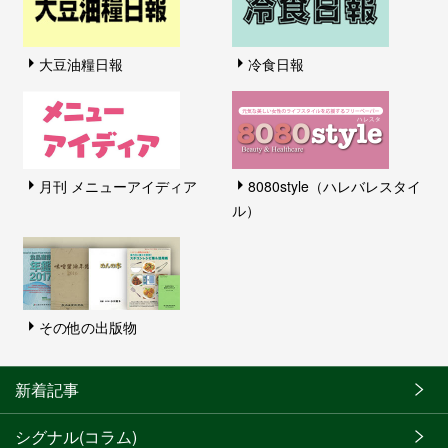
大豆油糧日報
冷食日報
月刊 メニューアイディア
8080style（ハレバレスタイ
ル）
その他の出版物
新着記事
シグナル(コラム)