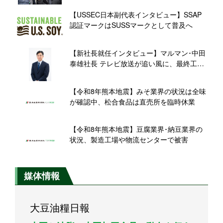
【USSEC日本副代表インタビュー】SSAP
認証マークはSUSSマークとして普及へ
【新社長就任インタビュー】マルマン･中田
泰雄社長 テレビ放送が追い風に、最終工程
の機械化で「国産生 減塩 20%」新規需要に
応える
【令和8年熊本地震】みそ業界の状況は全味
が確認中、松合食品は直売所を臨時休業
【令和8年熊本地震】豆腐業界･納豆業界の
状況、製造工場や物流センターで被害
媒体情報
大豆油糧日報