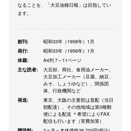
なることを、「大豆油糧日報」は目指してい
ます。
創刊:
昭和33年（1958年）1月
発行:
昭和33年（1958年）1月
体裁:
A4判 7～11ページ
主な読者:
大豆卸、商社、食用油メーカー、
大豆加工メーカー（豆腐、納豆、
みそ、しょうゆなど）、関係団
体、行政機関など
発送:
東京、大阪の主要部は直配（当日
朝配達）、その他地域は第3種郵
便による配送 ＊希望によりFAX
配信も行います（実費加算）
購読料:
3ヵ月＝本体価格29,700円(税込)