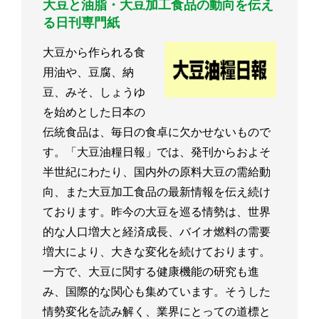
大豆と油脂・大豆加工食品の動向を伝え
る日刊専門紙
大豆から作られる食
用油や、豆腐、納
豆、みそ、しょうゆ
を始めとした日本の
伝統食品は、毎日の食卓に欠かせないもので
す。「大豆油糧日報」では、発刊からおよそ
半世紀にわたり、国内外の原料大豆の需給動
向、また大豆加工食品の最新情報を伝え続け
ております。昨今の大豆を巡る情勢は、世界
的な人口増大と経済成長、バイオ燃料の需要
増大により、大きな変化を続けております。
一方で、大豆に関する健康機能の研究も進
み、国際的な関心も集めています。そうした
情勢変化を読み解く、業界にとっての道標と