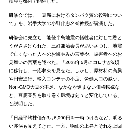
換会を都内で開催した。
研修会では、「豆腐におけるタンパク質の役割につい
て」を、岩手大学の小野伴忠名誉教授が講演した。
研修会に先立ち、能登半島地震の犠牲者に対して黙と
うがささげられた。三好兼治会長があいさつし、地震
で亡くなった人へのお悔やみの言葉や、被害者へのお
見舞いの言葉を述べた。「2023年5月にコロナが5類
に移行し、一応収束を見せた。しかし、原材料の高騰
や円安進行、輸入コンテナの不足、労働人口の減少、
Non-GMO大豆の不足、なかなか進まない価格転嫁な
ど、豆腐業界を取り巻く環境は刻々と変化している」
と説明した。
「日経平均株価が3万6,000円を一時つけるなど、明る
い兆候も見えてきた。一方、物価の上昇とそれを上回