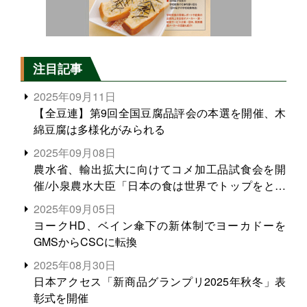
注目記事
2025年09月11日
【全豆連】第9回全国豆腐品評会の本選を開催、木
綿豆腐は多様化がみられる
2025年09月08日
農水省、輸出拡大に向けてコメ加工品試食会を開
催/小泉農水大臣「日本の食は世界でトップをとれ
る。米増産に向けて、米輸出需要の拡大を」
2025年09月05日
ヨークHD、ベイン傘下の新体制でヨーカドーを
GMSからCSCに転換
2025年08月30日
日本アクセス「新商品グランプリ2025年秋冬」表
彰式を開催