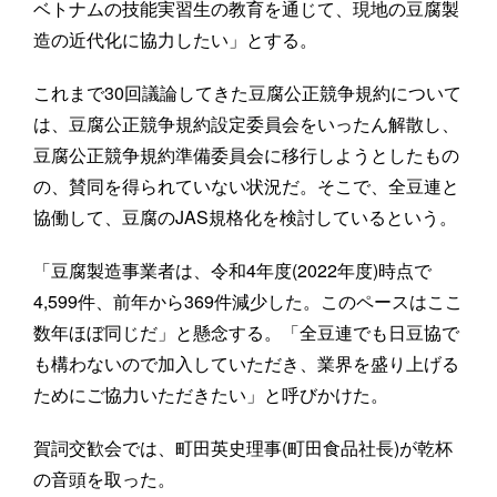
ベトナムの技能実習生の教育を通じて、現地の豆腐製
造の近代化に協力したい」とする。
これまで30回議論してきた豆腐公正競争規約について
は、豆腐公正競争規約設定委員会をいったん解散し、
豆腐公正競争規約準備委員会に移行しようとしたもの
の、賛同を得られていない状況だ。そこで、全豆連と
協働して、豆腐のJAS規格化を検討しているという。
「豆腐製造事業者は、令和4年度(2022年度)時点で
4,599件、前年から369件減少した。このペースはここ
数年ほぼ同じだ」と懸念する。「全豆連でも日豆協で
も構わないので加入していただき、業界を盛り上げる
ためにご協力いただきたい」と呼びかけた。
賀詞交歓会では、町田英史理事(町田食品社長)が乾杯
の音頭を取った。