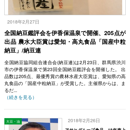
2018年2月27日
全国納豆鑑評会を伊香保温泉で開催、205点が
出品 農水大臣賞は愛知・高丸食品「国産中粒
納豆」/納豆連
全国納豆協同組合連合会(納豆連)は2月23日、群馬県渋川
市の伊香保温泉で第23回全国納豆鑑評会を開催した。 出
品数は205点、最優秀賞の農林水産大臣賞は、愛知県の高
丸食品の「国産中粒納豆」が受賞した。主催県からは、ま
るだ...
（続きを見る）
2018年2月26日
大豆・油
アサヒグループ食品、18年売上