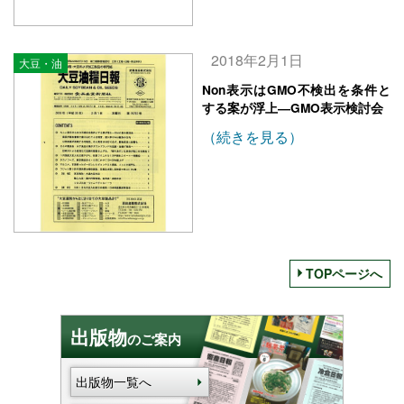
2018年2月1日
大豆・油
Non表示はGMO不検出を条件と
する案が浮上―GMO表示検討会
（続きを見る）
TOPページへ
出版物
のご案内
出版物一覧へ