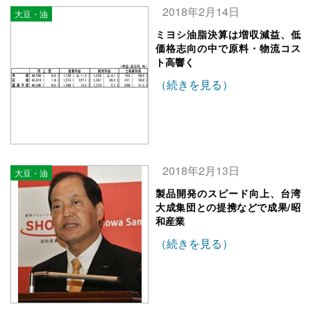
2018年2月14日
大豆・油
ミヨシ油脂決算は増収減益、低
価格志向の中で原料・物流コス
ト高響く
（続きを見る）
2018年2月13日
大豆・油
製品開発のスピード向上、台湾
大成集団との提携などで成果/昭
和産業
（続きを見る）