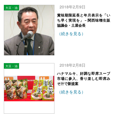
2018年2月9日
大豆・油
賞味期限延長と年月表示を「い
ち早く実現を」－関西味噌生販
協議会・土屋会長
（続きを見る）
2018年2月8日
大豆・油
ハナマルキ、好調な即席スープ
市場に参入、香り楽しむ即席み
そ汁で新提案
（続きを見る）