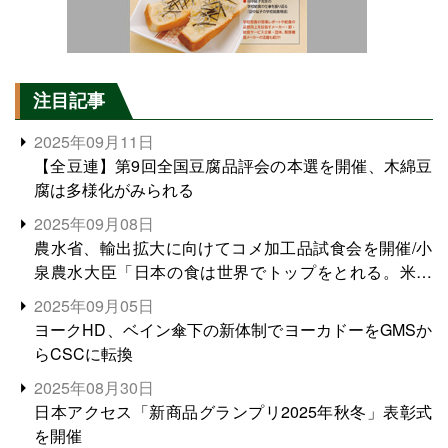
注目記事
2025年09月11日
【全豆連】第9回全国豆腐品評会の本選を開催、木綿豆
腐は多様化がみられる
2025年09月08日
農水省、輸出拡大に向けてコメ加工品試食会を開催/小
泉農水大臣「日本の食は世界でトップをとれる。米増
産に向けて、米輸出需要の拡大を」
2025年09月05日
ヨークHD、ベイン傘下の新体制でヨーカドーをGMSか
らCSCに転換
2025年08月30日
日本アクセス「新商品グランプリ2025年秋冬」表彰式
を開催