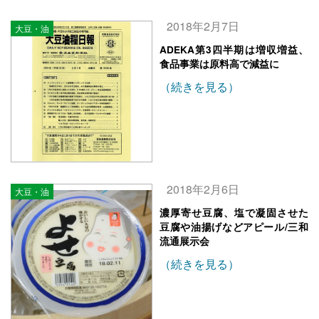
2018年2月7日
大豆・油
ADEKA第3四半期は増収増益、
食品事業は原料高で減益に
（続きを見る）
2018年2月6日
大豆・油
濃厚寄せ豆腐、塩で凝固させた
豆腐や油揚げなどアピール/三和
流通展示会
（続きを見る）