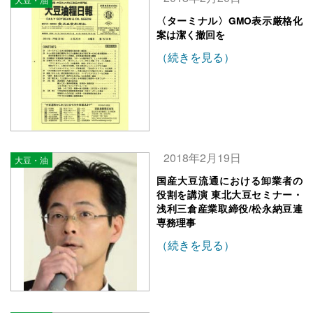
〈ターミナル〉GMO表示厳格化
案は潔く撤回を
（続きを見る）
2018年2月19日
大豆・油
国産大豆流通における卸業者の
役割を講演 東北大豆セミナー・
浅利三倉産業取締役/松永納豆連
専務理事
（続きを見る）