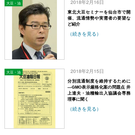
2018年2月16日
大豆・油
東北大豆セミナーを仙台市で開
催、流通情勢や実需者の要望な
ど紹介
（続きを見る）
2018年2月15日
大豆・油
分別流通制度を維持するために
―GMO表示厳格化案の問題点 井
上達夫・油糧輸出入協議会専務
理事に聞く
（続きを見る）