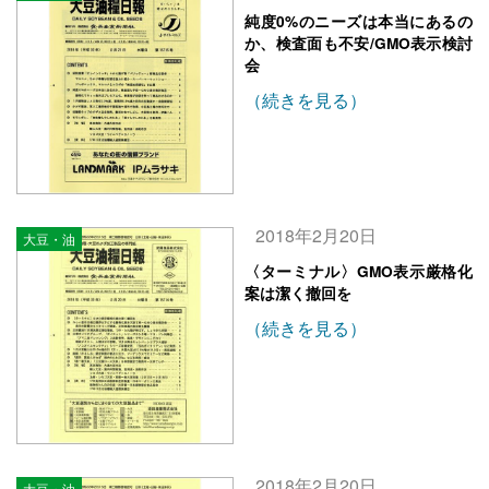
純度0%のニーズは本当にあるの
か、検査面も不安/GMO表示検討
会
（続きを見る）
2018年2月20日
大豆・油
〈ターミナル〉GMO表示厳格化
案は潔く撤回を
（続きを見る）
2018年2月20日
大豆・油