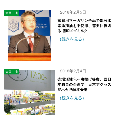
2018年2月5日
大豆・油
家庭用マーガリン全品で部分水
素添加油を不使用、需要回復図
る-雪印メグミルク
（続きを見る）
2018年2月4日
大豆・油
売場活性化へ唐揚げ提案、西日
本独自の企画で―日本アクセス
展示会 西日本会場
（続きを見る）