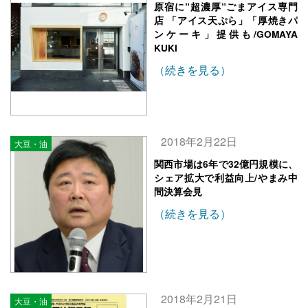
原宿に”超濃厚”ごまアイス専門
店 「アイス天ぷら」「厚焼きパ
ンケーキ」提供も/GOMAYA
KUKI
（続きを見る）
2018年2月22日
大豆・油
関西市場は6年で32億円規模に、
シェア拡大で利益向上/やまみ中
間決算会見
（続きを見る）
2018年2月21日
大豆・油